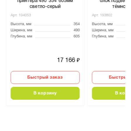
принтера 490*354*605мм
блок подвесн
светло-серый
тёмно-с
Арт.
194053
Арт.
193802
Высота, мм
354
Высота, мм
Ширина, мм
490
Ширина, мм
Глубина, мм
605
Глубина, мм
17 166
₽
Быстрый заказ
Быстрый 
В корзину
В корз