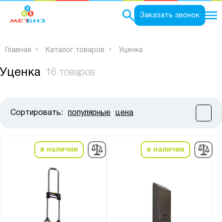
0
Заказать звонок
Главная
Каталог товаров
Уценка
Уценка
16 товаров
Сортировать:
популярные
цена
Цена:
от
до
в наличии
в наличии
Высота, мм:
от
до
Ширина, мм: