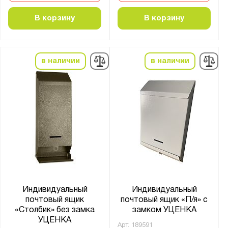
порошковое
В корзину
В корзину
Толщина:
от
до
в наличии
в наличии
Особенности:
Уличный
Цвет:
Агатовый серый (RAL 7038)
Светло-серый (RAL 7035)
Материал:
Индивидуальный
Индивидуальный
почтовый ящик
почтовый ящик «П/я» с
Металл
«Столбик» без замка
замком УЦЕНКА
УЦЕНКА
Арт.
189591