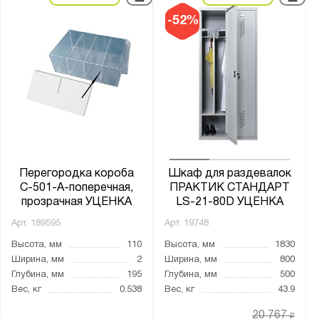
-52%
Перегородка короба
Шкаф для раздевалок
С-501-А-поперечная,
ПРАКТИК СТАНДАРТ
прозрачная УЦЕНКА
LS-21-80D УЦЕНКА
Арт.
189595
Арт.
19748
Высота, мм
110
Высота, мм
1830
Ширина, мм
2
Ширина, мм
800
Глубина, мм
195
Глубина, мм
500
Вес, кг
0.538
Вес, кг
43.9
20 767
₽