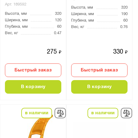
Тип замка:
Арт.
189592
Высота, мм
320
1 ключевой
Высота, мм
320
Ширина, мм
190
Ключевой
Ширина, мм
120
Глубина, мм
60
Глубина, мм
60
Вес, кг
0.76
Вес, кг
0.47
Страна производства:
Россия
275
330
₽
₽
Производитель:
Быстрый заказ
Быстрый заказ
FerrumFormat
ПАКС-Металл
В корзину
В корзину
Промет
Стелла-Техник
в наличии
в наличии
Бренд:
Практик