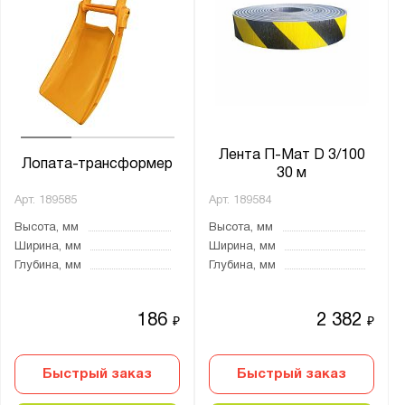
Серия:
LS
MAGNA
Показать
Сбросить
Лента П-Мат D 3/100
Лопата-трансформер
30 м
Арт.
189585
Арт.
189584
Высота, мм
Высота, мм
Ширина, мм
Ширина, мм
Глубина, мм
Глубина, мм
186
2 382
₽
₽
Быстрый заказ
Быстрый заказ