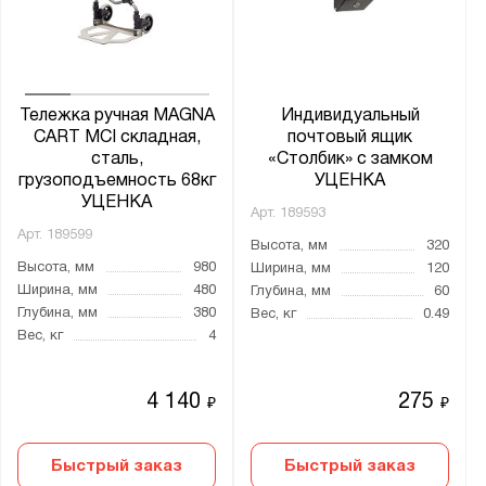
от
до
Глубина, мм:
от
до
Тележка ручная MAGNA
Индивидуальный
CART MCI складная,
почтовый ящик
сталь,
«Столбик» с замком
Количество дверей:
грузоподъемность 68кг
УЦЕНКА
УЦЕНКА
2
Арт.
189593
Арт.
189599
Высота, мм
320
Количество секций:
Высота, мм
980
Ширина, мм
120
Ширина, мм
480
Глубина, мм
60
2
Глубина, мм
380
Вес, кг
0.49
Вес, кг
4
Тип дверцы:
Распашная
4 140
275
₽
₽
Тип покрытия поверхности:
Быстрый заказ
Быстрый заказ
оцинкованное