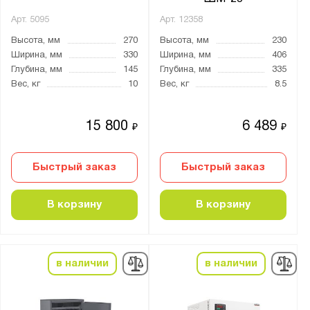
TIGER
Арт.
5095
Арт.
12358
TM
Высота, мм
270
Высота, мм
230
Ширина, мм
330
Ширина, мм
406
TS
Глубина, мм
145
Глубина, мм
335
TSN
Вес, кг
10
Вес, кг
8.5
TT
VEGA
15 800
6 489
₽
₽
Алмаз
Арсенал
Быстрый заказ
Быстрый заказ
Беркут
ВК
В корзину
В корзину
ВШ
Гарант
в наличии
в наличии
Гарант Евро
Гранит
Заслон