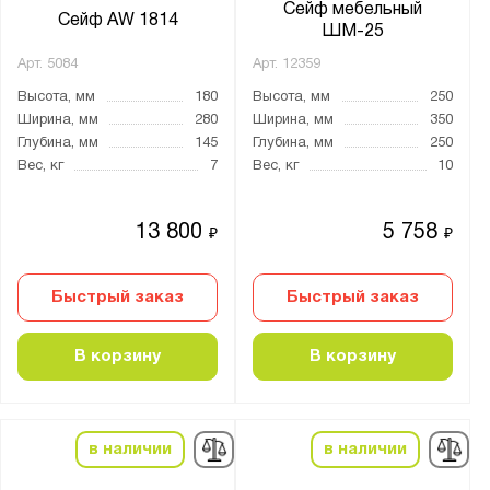
лаковое
Сейф мебельный
Сейф AW 1814
ШМ-25
натуральное дерево
Арт.
5084
Арт.
12359
пластик
Высота, мм
180
Высота, мм
250
порошковое
Ширина, мм
280
Ширина, мм
350
сталь
Глубина, мм
145
Глубина, мм
250
эмаль
Вес, кг
7
Вес, кг
10
Нагрузка на полку, кг:
13 800
5 758
₽
₽
от
до
Быстрый заказ
Быстрый заказ
Трейзер:
В корзину
В корзину
есть
нет
опция
в наличии
в наличии
Тип замка: