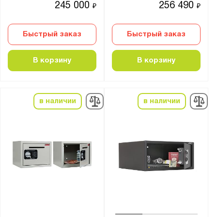
245 000
256 490
₽
₽
Количество стволов :
от
до
Быстрый заказ
Быстрый заказ
Максимальная высота ствола, мм:
В корзину
В корзину
от
до
Цвет:
в наличии
в наличии
Агатовый серый (RAL 7038)
Графитовый серый (RAL 7024)
Желтый (RAL 1006)
Муар
Светло-серый (RAL 7035)
Назначение для сейфов:
Для боеприпасов