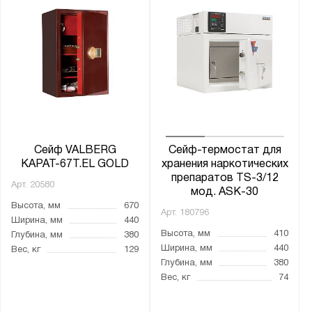
1 ключевой
2 ключевых
2 кодовых электронных
3 ключевых
4 ключевых
Кодовый механический
Кодовый механический и ключевой
Сейф VALBERG
Сейф-термостат для
Кодовый электронный
КАРАТ-67Т.EL GOLD
хранения наркотических
препаратов TS-3/12
Кодовый электронный и ключевой
Арт.
20580
мод. ASK-30
Электро-механический
Высота, мм
670
Арт.
180796
Ширина, мм
440
электронно-биометрический
Высота, мм
410
Глубина, мм
380
Ширина, мм
440
Вес, кг
129
Толщина:
Глубина, мм
380
Вес, кг
74
от
до