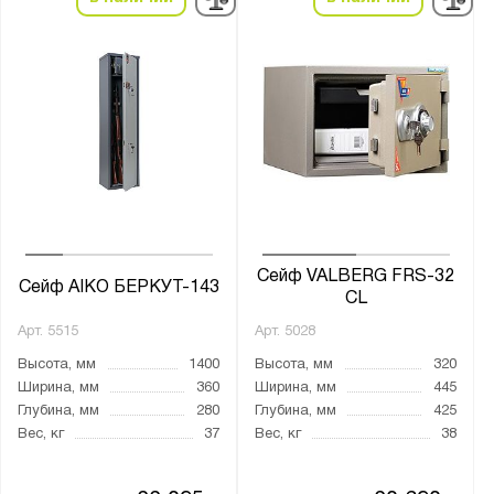
Высота, мм:
от
до
Ширина, мм:
от
до
Глубина, мм:
от
до
Сейф VALBERG FRS-32
Сейф AIKO БЕРКУТ-143
CL
Арт.
5515
Арт.
5028
Класс взломостойкости:
Высота, мм
1400
Высота, мм
320
0 класс
Ширина, мм
360
Ширина, мм
445
1 класс
Глубина, мм
280
Глубина, мм
425
Вес, кг
37
Вес, кг
38
2 класс
3 класс