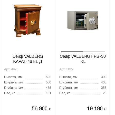
MDTB
Меткон
ПАКС-Металл
Предприятие ДВК
Промет
Бренд:
Aiko
Сейф VALBERG
Сейф VALBERG FRS-30
Valberg
КАРАТ-46 EL Д
KL
Арт.
4978
Арт.
5027
Серия:
Высота, мм
622
Высота, мм
300
AMH
Ширина, мм
530
Ширина, мм
405
Глубина, мм
435
Глубина, мм
355
ARSENAL
Вес, кг
101
Вес, кг
28
ASD
ASG
56 900
19 190
₽
₽
ASM