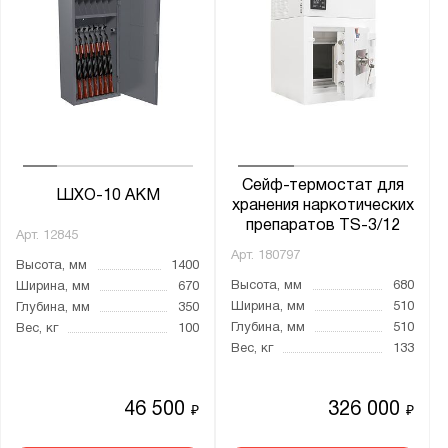
Ирбис
КЗ
КМ
Карат
Кварцит
ЛС
Сейф-термостат для
ШХО-10 АКМ
МБ
хранения наркотических
препаратов TS-3/12
ОШ
Арт.
12845
Арт.
180797
ОШН
Высота, мм
1400
Высота, мм
680
Ширина, мм
670
ПК
Ширина, мм
510
Глубина, мм
350
Рубеж
Глубина, мм
510
Вес, кг
100
Вес, кг
133
СА
СД
46 500
326 000
₽
₽
СМ
СО