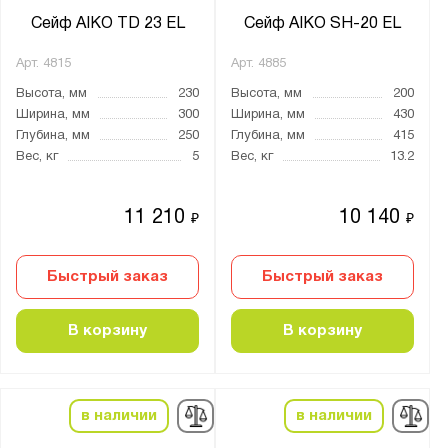
Для денег
Сейф AIKO TD 23 EL
Сейф AIKO SH-20 EL
Для документов
Арт.
4815
Арт.
4885
Для медикаментов
Высота, мм
230
Высота, мм
200
Для оружия
Ширина, мм
300
Ширина, мм
430
Глубина, мм
250
Глубина, мм
415
Для пистолетов
Вес, кг
5
Вес, кг
13.2
Мебельные
11 210
10 140
₽
₽
Материал:
Металл
Быстрый заказ
Быстрый заказ
Страна производства:
В корзину
В корзину
Германия
Россия
в наличии
в наличии
Производитель: