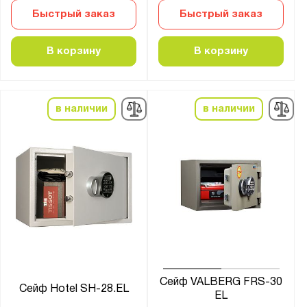
Быстрый заказ
Быстрый заказ
Сапсан
Сафари
В корзину
В корзину
Стрелец
Феникс
Филин
в наличии
в наличии
Форт
Чирок
ШБ
ШБМ
ШМ
ШП
ШХО
Сейф VALBERG FRS-30
Сейф Hotel SH-28.EL
EL
Показать
Сбросить