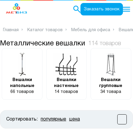
0
Заказать звонок
Главная
Каталог товаров
Мебель для офиса
Вешал
Металлические вешалки
114 товаров
Вешалки
Вешалки
Вешалки
напольные
настенные
групповые
66 товаров
14 товаров
34 товара
Сортировать:
популярные
цена
Цена:
от
до