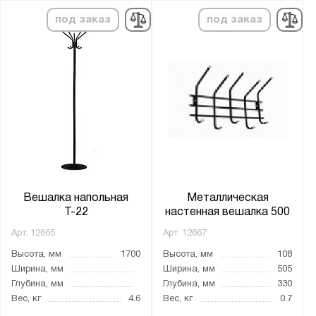
под заказ
под заказ
Высота, мм:
от
до
Ширина, мм:
от
до
Глубина, мм:
от
до
Вешалка напольная
Металлическая
Т-22
настенная вешалка 500
Арт.
12665
Арт.
12667
Цвет:
Высота, мм
1700
Высота, мм
108
Чёрный
Ширина, мм
Ширина, мм
505
Глубина, мм
Глубина, мм
330
Вес, кг
4.6
Вес, кг
0.7