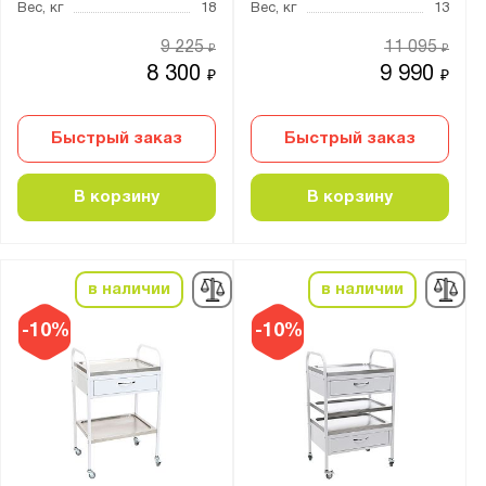
Вес, кг
18
Вес, кг
13
9 225
11 095
₽
₽
8 300
9 990
₽
₽
Показать
Сбросить
Быстрый заказ
Быстрый заказ
В корзину
В корзину
в наличии
в наличии
-10%
-10%