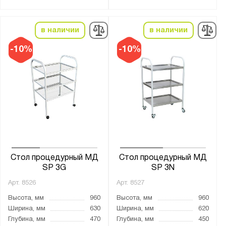
Металл
в наличии
в наличии
Цвет:
-10%
-10%
Транспортный белый (RAL 9016)
Страна производства:
Россия
Производитель:
Промет
Стол процедурный МД
Стол процедурный МД
Бренд:
SP 3G
SP 3N
Hilfe
Арт.
8526
Арт.
8527
Высота, мм
960
Высота, мм
960
Серия:
Ширина, мм
630
Ширина, мм
620
МД
Глубина, мм
470
Глубина, мм
450