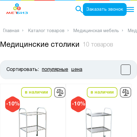
0
Заказать звонок
Главная
Каталог товаров
Медицинская мебель
Мед
Медицинские столики
10 товаров
Сортировать:
популярные
цена
Цена:
от
до
в наличии
в наличии
Высота, мм:
-10%
-10%
от
до
Ширина, мм: