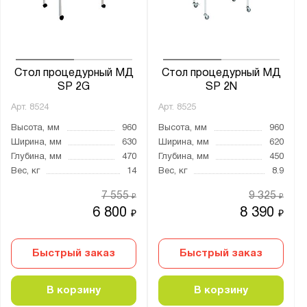
от
до
Глубина, мм:
от
до
Стол процедурный МД
Стол процедурный МД
SP 2G
SP 2N
Арт.
8524
Арт.
8525
Тип покрытия поверхности:
Высота, мм
960
Высота, мм
960
порошковое
Ширина, мм
630
Ширина, мм
620
Глубина, мм
470
Глубина, мм
450
Количество полок, шт.:
Вес, кг
14
Вес, кг
8.9
от
до
7 555
9 325
₽
₽
6 800
8 390
₽
₽
Нагрузка на полку, кг:
Быстрый заказ
Быстрый заказ
от
до
В корзину
В корзину
Материал: