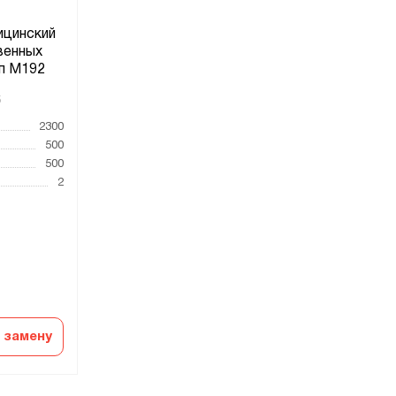
цинский
венных
ип М192
5
2300
500
500
2
 замену