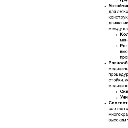
Гру
Устойчи
для легк
конструк
движении
между ка
Кол
ман
Рег
выс
про
Разнооб
медицинс
процедур
стойки, 
медицинс
Скл
Уни
Соответ
соответс
многокра
высоким 