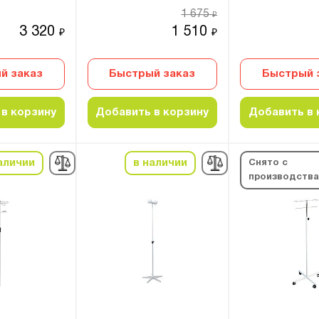
1 675
₽
3 320
1 510
₽
₽
й заказ
Быстрый заказ
Быстрый 
в корзину
Добавить в корзину
Добавить в 
аличии
в наличии
Снято с
производств