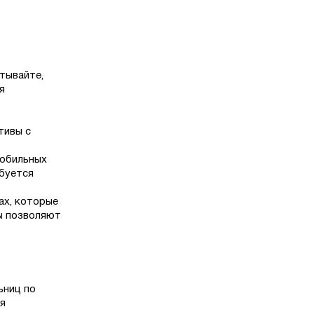
тывайте,
я
тивы с
мобильных
ебуется
ах, которые
ы позволяют
ьниц по
ия