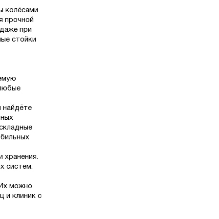
ы колёсами
я прочной
 даже при
ные стойки
емую
 любые
 найдёте
тных
 складные
обильных
 хранения.
х систем.
 Их можно
 и клиник с