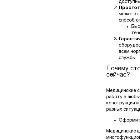
доступны
Простот
можете з
способ о
Быс
теч
Гарантия
оборудов
всем нор
службы.
Почему сто
сейчас?
Медицинские с
работу в любы
конструкции и
разных ситуац
Оформите
Медицинские ш
многофункцион