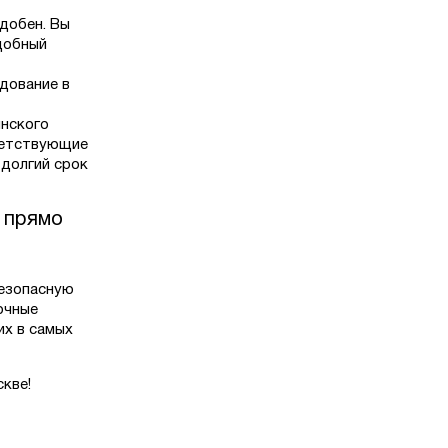
удобен. Вы
удобный
дование в
нского
ветствующие
 долгий срок
 прямо
безопасную
очные
их в самых
кве!