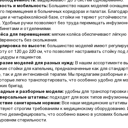
зоподъёмность:
выдерживают до 5 систем одновременно.
вость и мобильность:
Большинство наших моделей оснащен
ого перемещения в больничных коридорах и палатах. Благодар
ции и четырёхколёсной базе, стойки не теряют устойчивости
. Удобные ручки позволяют без труда перемещать инфузион
бинетами и отделениями.
ёса для перемещения:
мягкие колёса обеспечивают лёгкую
ёвренность без скольжения.
улировка по высоте:
большинство моделей имеют регулиру
оту от 120 до 220 см, что позволяет настраивать стойку под
цедуры и пациентов.
разие моделей для разных нужд:
В нашем ассортименте вы
кие стойки для капельниц, предназначенные как для стандар
, так и для интенсивной терапии. Мы предлагаем разборные и
которые легко транспортировать, что особенно удобно для м
ких бригад.
адные и разборные модели:
удобны для транспортировки и
версальные штативы:
подходят для всех типов инфузионны
ствие санитарным нормам:
Все наши медицинские штативы
твуют строгим требованиям к медицинскому оборудованию.
тно дезинфицировать, что особенно важно в условиях больниц
уровнем стерильности.