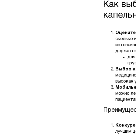
Как вы
капель
Оцените
сколько 
интенсив
держател
для
гру
Выбор к
медицинс
высокая 
Мобильн
можно ле
пациента
Преимущес
Конкуре
лучшим ц