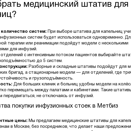
брать медицинский штатив для
ниц?
 количество систем:
При выборе штатива для капельниц учи
инфузионных систем будет использоваться одновременно. Дл
ной терапии или реанимации подойдут модели с несколькими
ями для инфузий.
 отделений с интенсивным потоком пациентов выбирайте шта
зоподъёмностью до 5 систем.
онструкции:
Разборные и складные штативы подойдут для 
ких бригад, а стационарные модели — для отделений, где тр
устойчивость и грузоподъёмность.
ость:
Для больших клиник и больниц удобны модели на колёс
гко перемещать между палатами и кабинетами. Такие штатив
м передвигаться, не отключаясь от инфузий.
тва покупки инфузионных стоек в Метбиз
нтные цены:
Мы предлагаем медицинские штативы для капел
енам в Москве, без посредников, что делает наши предложен