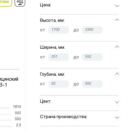
ичии
Цена:
Высота, мм:
от
до
Ширина, мм:
от
до
Глубина, мм:
цинский
от
до
В-1
1
Цвет:
1810
592
Страна производства:
592
2.3