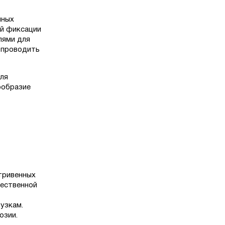
нных
ой фиксации
лями для
 проводить
для
ообразие
тривенных
чественной
узкам.
озии.