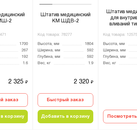
Штатив меди
дицинский
Штатив медицинский
для внутри
МШ-2
КМ ШДВ-2
вливаний т
471
Код товара:
78277
Код товара:
1257
1700
Высота, мм
1804
Высота, мм
267
Ширина, мм
592
Ширина, мм
192
Глубина, мм
592
Глубина, мм
1.6
Вес, кг
1.9
Вес, кг
2 325
2 320
₽
₽
й заказ
Быстрый заказ
в корзину
Добавить в корзину
Посмотреть