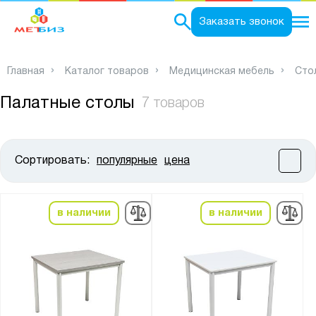
0
Заказать звонок
Главная
Каталог товаров
Медицинская мебель
Сто
Палатные столы
7 товаров
Сортировать:
популярные
цена
Цена:
от
до
в наличии
в наличии
Высота, мм:
от
до
Ширина, мм: