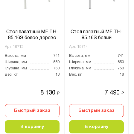
от
до
Глубина, мм:
от
до
Стол палатный MF TH-
Стол палатный MF TH-
85.16S белое дерево
85.16S белый
Арт.
19713
Арт.
19714
Количество полок, шт.:
Высота, мм
741
Высота, мм
741
от
до
Ширина, мм
850
Ширина, мм
850
Глубина, мм
750
Глубина, мм
750
Вес, кг
18
Вес, кг
18
Нагрузка на полку, кг:
от
до
8 130
7 490
₽
₽
Материал:
Быстрый заказ
Быстрый заказ
ЛДСП
В корзину
В корзину
Цвет: