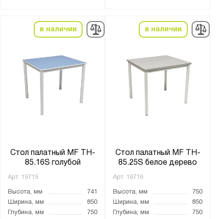
Транспортный белый (RAL 9016)
в наличии
в наличии
Страна производства:
Россия
Производитель:
Промет
Серия:
MF
Стол палатный MF TH-
Стол палатный MF TH-
85.16S голубой
85.25S белое дерево
Показать
Сбросить
Арт.
19715
Арт.
19716
Высота, мм
741
Высота, мм
750
Ширина, мм
850
Ширина, мм
850
Глубина, мм
750
Глубина, мм
750