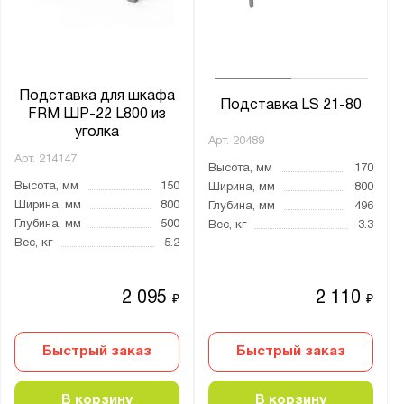
от
до
Глубина, мм:
от
до
Подставка для шкафа
Подставка LS 21-80
FRM ШР-22 L800 из
уголка
Арт.
20489
Количество дверей:
Арт.
214147
Высота, мм
170
2
Высота, мм
150
Ширина, мм
800
Ширина, мм
800
Глубина, мм
496
Тип дверцы:
Глубина, мм
500
Вес, кг
3.3
Вес, кг
5.2
Распашная
2 095
2 110
Тип покрытия поверхности:
₽
₽
оцинкованное
Быстрый заказ
полимерно-порошковое
Быстрый заказ
порошковое
В корзину
В корзину