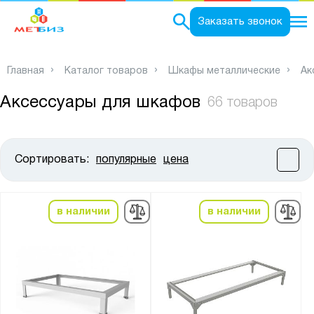
0
Заказать звонок
Главная
Каталог товаров
Шкафы металлические
Ак
Аксессуары для шкафов
66 товаров
Сортировать:
популярные
цена
Цена:
от
до
в наличии
в наличии
Высота, мм:
от
до
Ширина, мм: