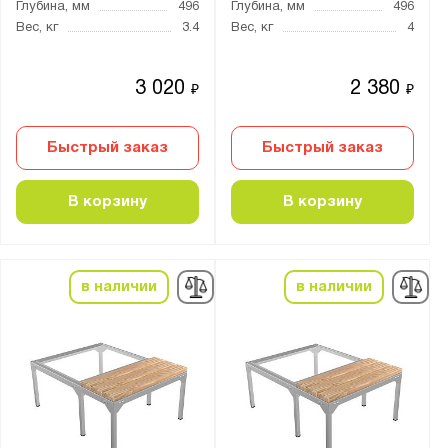
Глубина, мм
496
Глубина, мм
496
Россия
Вес, кг
3.4
Вес, кг
4
Производитель:
3 020
2 380
₽
₽
Gresson
Верстакофф
Быстрый заказ
Быстрый заказ
Диком
Металл-Завод
В корзину
В корзину
ПАКС-Металл
Промет
в наличии
в наличии
Бренд:
Практик
Серия:
Form