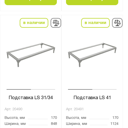
Нагрузка на полку, кг:
от
до
в наличии
в наличии
Цвет:
Агатовый серый (RAL 7038)
Светло-серый (RAL 7035)
Чёрный
Материал:
Металл
Подставка LS 31/34
Подставка LS 41
Тип замка:
2 ключевых
Арт.
20490
Арт.
20491
Высота, мм
170
Высота, мм
170
Ширина, мм
848
Ширина, мм
1124
Страна производства: