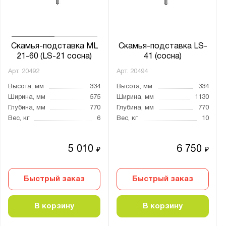
LS
ML
УНО
ШАМ
Скамья-подставка ML
Скамья-подставка LS-
21-60 (LS-21 сосна)
41 (сосна)
ШРМ
Арт.
20492
Арт.
20494
Высота, мм
334
Высота, мм
334
Ширина, мм
575
Ширина, мм
1130
Показать
Сбросить
Глубина, мм
770
Глубина, мм
770
Вес, кг
6
Вес, кг
10
5 010
6 750
₽
₽
Быстрый заказ
Быстрый заказ
В корзину
В корзину