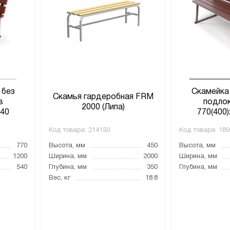
 без
Скамейка 
Скамья гардеробная FRM
в
подло
2000 (Липа)
540
770(400
Код товара:
214150
Код товара:
189
770
Высота, мм
450
Высота, мм
1200
Ширина, мм
2000
Ширина, мм
540
Глубина, мм
350
Глубина, мм
Вес, кг
18.8