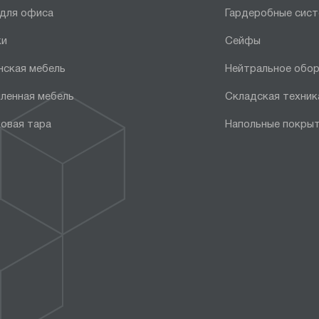
 для офиса
Гардеробные сис
ки
Сейфы
нская мебель
Нейтральное обо
ленная мебель
Складская техник
овая тара
Напольные покры