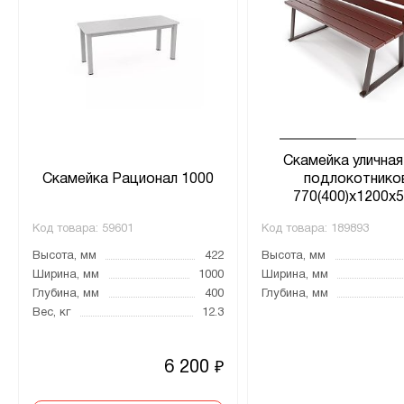
Скамейка уличная
Скамейка Рационал 1000
подлокотнико
770(400)х1200х
Код товара:
59601
Код товара:
189893
Высота, мм
422
Высота, мм
Ширина, мм
1000
Ширина, мм
Глубина, мм
400
Глубина, мм
Вес, кг
12.3
6 200
₽