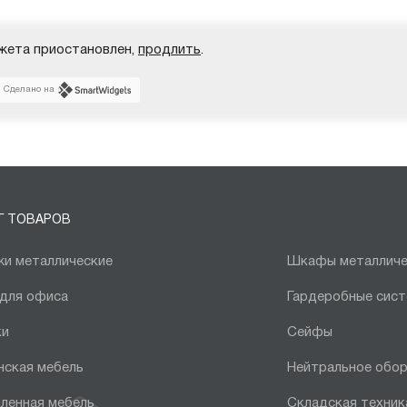
жета приостановлен,
продлить
.
Сделано на
Г ТОВАРОВ
и металлические
Шкафы металличе
 для офиса
Гардеробные сис
ки
Сейфы
нская мебель
Нейтральное обо
ленная мебель
Складская техник