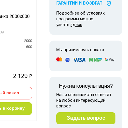
ГАРАНТИИ И ВОЗВРАТ
Подробнее об условиях
СТ-031 Разделитель полок
Про
енка 2000х600
программы можно
500/200
узнать
здесь
.
39
Код товара:
78287
Код то
2000
Высота, мм
200
Высот
600
Ширина, мм
100
Ширин
Мы принимаем к оплате
Глубина, мм
500
Глубин
2 129
755
₽
₽
Нужна консультация?
ый заказ
Быстрый заказ
Наши специалисты ответят
на любой интересующий
вопрос
 в корзину
Добавить в корзину
Д
Задать вопрос