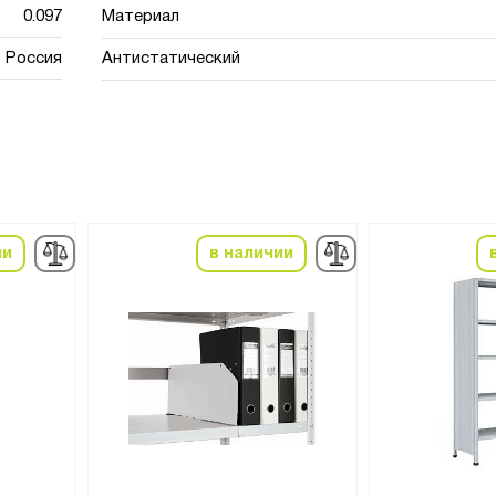
0.097
Материал
Россия
Антистатический
ии
в наличии