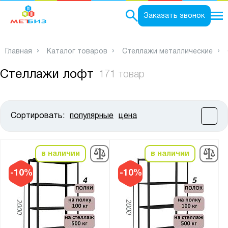
0
Заказать звонок
Главная
Каталог товаров
Стеллажи металлические
Стеллажи лофт
171 товар
Сортировать:
популярные
цена
Цена:
от
до
в наличии
в наличии
Высота, мм:
-10%
-10%
от
до
Ширина, мм: