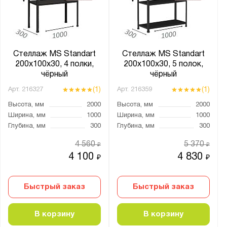
от
до
Глубина, мм:
от
до
Стеллаж MS Standart
Стеллаж MS Standart
200х100х30, 4 полки,
200х100х30, 5 полок,
чёрный
чёрный
Тип покрытия поверхности:
(1)
(1)
Арт.
216327
Арт.
216359
оцинкованное
Высота, мм
2000
Высота, мм
2000
порошковое
Ширина, мм
1000
Ширина, мм
1000
Глубина, мм
300
Глубина, мм
300
Количество полок, шт.:
4 560
5 370
₽
₽
4 100
4 830
от
до
₽
₽
Быстрый заказ
Быстрый заказ
Нагрузка на полку, кг:
от
до
В корзину
В корзину