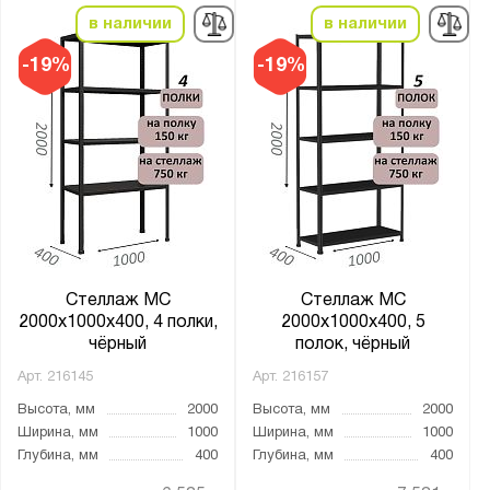
для бутылей
в наличии
в наличии
для кладовки
-19%
-19%
наклонный
настенный
сетчатая стенка
сетчатые двери
сплошная стенка
сплошные двери
стойка
Стеллаж МС
Стеллаж МС
2000х1000х400, 4 полки,
2000х1000х400, 5
Материал:
чёрный
полок, чёрный
Металл
Арт.
216145
Арт.
216157
Пластик
Высота, мм
2000
Высота, мм
2000
Ширина, мм
1000
Ширина, мм
1000
Толщина стойки, мм:
Глубина, мм
400
Глубина, мм
400
от
до