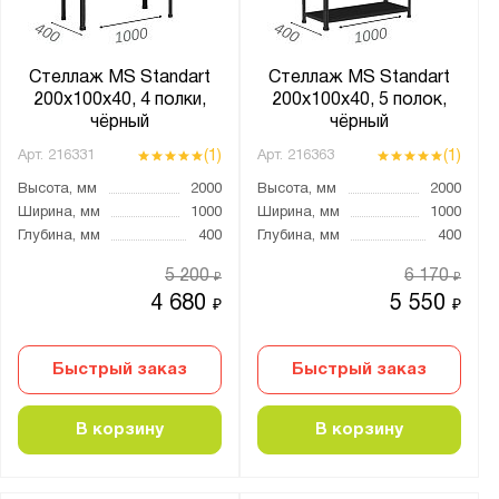
Антрацитово-серый (RAL 7016)
Графитовый (RAL 7012)
Муар металлик (RAL 9005)
Стеллаж MS Standart
Стеллаж MS Standart
200х100х40, 4 полки,
200х100х40, 5 полок,
Оранжевый (RAL 2004)
чёрный
чёрный
Светло-серый (RAL 7035)
(1)
(1)
Арт.
216331
Арт.
216363
Светло-серый (RAL 9002)
Высота, мм
2000
Высота, мм
2000
Сигнальный синий (RAL 5005)
Ширина, мм
1000
Ширина, мм
1000
Глубина, мм
400
Глубина, мм
400
Синий (RAL 5010)
5 200
6 170
Чёрный
₽
₽
4 680
5 550
₽
₽
Особенности:
Двухсторонний
Быстрый заказ
Быстрый заказ
Односторонний
В корзину
В корзину
Роликовая направляющая
грузовой