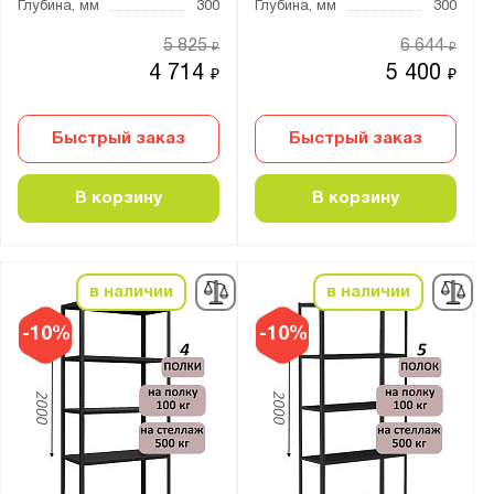
Глубина, мм
300
Глубина, мм
300
1 + пол
5 825
6 644
2
₽
₽
4 714
5 400
₽
₽
2 + пол
3
Быстрый заказ
Быстрый заказ
3 + пол
4
В корзину
В корзину
4 + пол
5
6
в наличии
в наличии
7
-10%
-10%
8
9
Цвет:
Агатовый серый (RAL 7038)