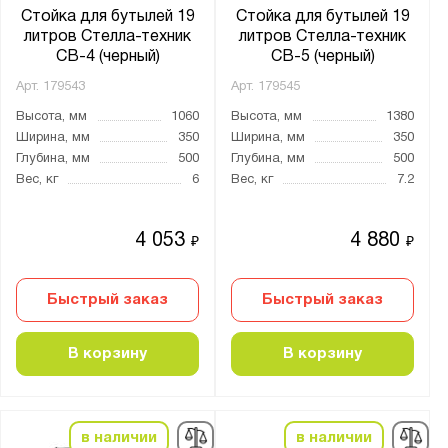
Версия
Стойка для бутылей 19
Стойка для бутылей 19
литров Стелла-техник
литров Стелла-техник
Верстакофф
СВ-4 (черный)
СВ-5 (черный)
ГТС
Арт.
179543
Арт.
179545
Диком
Высота, мм
1060
Высота, мм
1380
Диполь
Ширина, мм
350
Ширина, мм
350
МОСХРАН
Глубина, мм
500
Глубина, мм
500
Вес, кг
6
Вес, кг
7.2
Металл-Завод
Метбиз
4 053
4 880
₽
₽
ПАКС-Металл
Предприятие ДВК
Быстрый заказ
Быстрый заказ
Промет
Стелла-Техник
В корзину
В корзину
Стеллажные конструкции
Бренд:
в наличии
в наличии