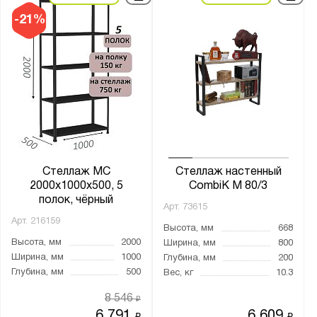
Викинг
-21%
Серия:
Boxes
CombiK
ES
Home
MS Hard
MS Pro
Стеллаж МС
Стеллаж настенный
2000х1000х500, 5
CombiK M 80/3
MS Standart
полок, чёрный
Арт.
73615
MS Strong
Арт.
216159
Высота, мм
668
MS U
Высота, мм
2000
Ширина, мм
800
MZ-PROFIL
Ширина, мм
1000
Глубина, мм
200
S90
Глубина, мм
500
Вес, кг
10.3
SB
8 546
₽
SBE
6 791
6 609