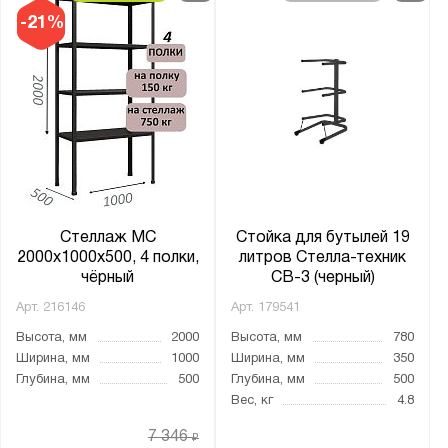
28
-21%
Ширина яруса, мм:
900
1200
1240
1250
1500
Стеллаж МС
Стойка для бутылей 19
1510
2000х1000х500, 4 полки,
литров Стелла-техник
чёрный
СВ-3 (черный)
1512
Арт.
216146
Арт.
179541
1520
Высота, мм
2000
Высота, мм
780
1530
Ширина, мм
1000
Ширина, мм
350
1540
Глубина, мм
500
Глубина, мм
500
Вес, кг
4.8
1612
1800
7 346
₽