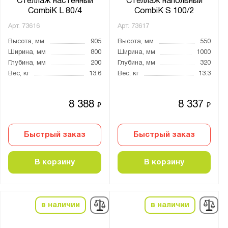
Стеллаж настенный
Стеллаж напольный
CombiK L 80/4
CombiK S 100/2
СК
Арт.
73616
Арт.
73617
СКУ
Высота, мм
905
Высота, мм
550
СТ-011
Ширина, мм
800
Ширина, мм
1000
СТ-012
Глубина, мм
200
Глубина, мм
320
Вес, кг
13.6
Вес, кг
13.3
СТ-023
СТ-031
8 388
8 337
₽
₽
СТ-051
СТ-062
Быстрый заказ
Быстрый заказ
СТ-200
СТ-300
В корзину
В корзину
СТ-600
ТС Лайт
ТСУ Универсал
в наличии
в наличии
УМС