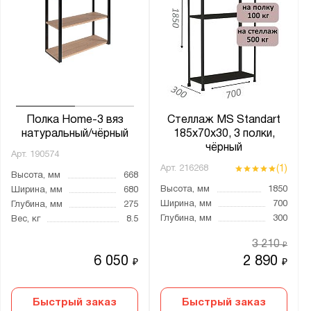
Полка Home-3 вяз
Стеллаж MS Standart
натуральный/чёрный
185х70х30, 3 полки,
чёрный
Арт.
190574
(1)
Арт.
216268
Высота, мм
668
Высота, мм
1850
Ширина, мм
680
Ширина, мм
700
Глубина, мм
275
Глубина, мм
300
Вес, кг
8.5
3 210
₽
6 050
2 890
₽
₽
Быстрый заказ
Быстрый заказ