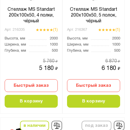
Стеллаж MS Standart
Стеллаж MS Standart
Количество шин:
200х100х50, 4 полки,
200х100х50, 5 полок,
4
чёрный
чёрный
6
(1)
(1)
Арт.
216335
Арт.
216367
8
Высота, мм
2000
Высота, мм
2000
Ширина, мм
1000
Ширина, мм
1000
9
Глубина, мм
500
Глубина, мм
500
10
5 760
6 870
₽
₽
12
5 180
6 180
₽
₽
14
15
Быстрый заказ
Быстрый заказ
16
18
В корзину
В корзину
20
21
24
в наличии
под заказ