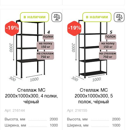
Материал полки:
Без настила
в наличии
в наличии
ДВП
-19%
-19%
ДСП
ЛДСП
МДФ
Металл
Фанера
металлическая
оцинкованное
Стеллаж МС
Стеллаж МС
2000х1000х300, 4 полки,
2000х1000х300, 5
Толщина:
чёрный
полок, чёрный
от
до
Арт.
216144
Арт.
216155
Высота, мм
2000
Высота, мм
2000
Количество ярусов:
Ширина, мм
1000
Ширина, мм
1000