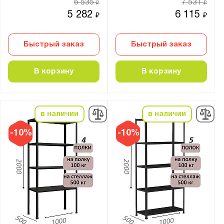
6 535
7 531
₽
₽
5 282
6 115
₽
₽
Полка:
Без настила
Быстрый заказ
Быстрый заказ
Перфорированная
В корзину
В корзину
Перфорированная усил.
Сплошная
Усиленная
в наличии
в наличии
Тип соединения:
-10%
-10%
Болтовое
Винтами и самозатягивающимися гайками
Зацепы + фиксаторы
Кронштейны
На зацепах
На клипсах