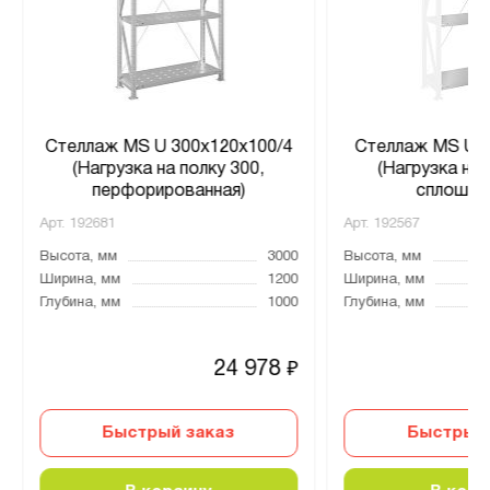
Стеллаж MS U 300x120x100/4
Стеллаж MS U 2
(Нагрузка на полку 300,
(Нагрузка на 
перфорированная)
сплошна
Арт.
192681
Арт.
192567
Высота, мм
3000
Высота, мм
Ширина, мм
1200
Ширина, мм
Глубина, мм
1000
Глубина, мм
24 978
₽
Быстрый заказ
Быстрый 