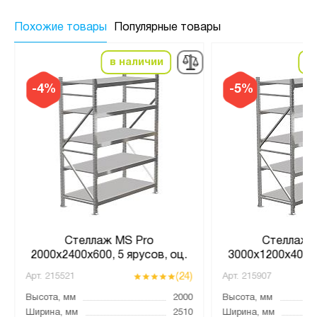
Похожие товары
Популярные товары
в наличии
в
-4%
-5%
Стеллаж MS Pro
Стеллаж 
2000х2400х600, 5 ярусов, оц.
3000х1200х400, 
(24)
Арт.
215521
Арт.
215907
Высота, мм
2000
Высота, мм
Ширина, мм
2510
Ширина, мм