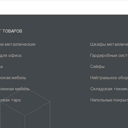
Г ТОВАРОВ
и металлические
Шкафы металличе
 для офиса
Гардеробные сис
ки
Сейфы
нская мебель
Нейтральное обо
ленная мебель
Складская техник
овая тара
Напольные покры