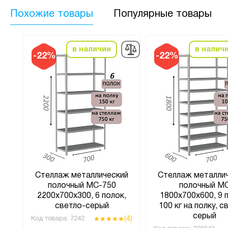
Похожие товары
Популярные товары
в наличии
в налич
-22%
-22%
ий
Стеллаж металлический
Стеллаж металли
полочный МС-750
полочный М
к,
2200х700х300, 6 полок,
1800х700х600, 9 
светло-серый
100 кг на полку, с
серый
(4)
(4)
Код товара:
7242