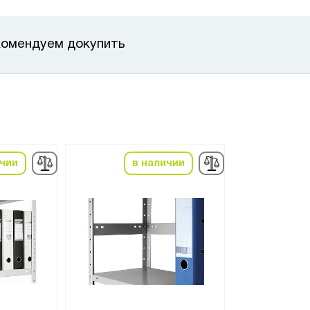
омендуем докупить
ичии
в наличии
в