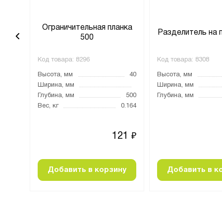
анка
Ограничительная планка
Разделитель на 
500
Код товара:
8296
Код товара:
8308
40
Высота, мм
40
Высота, мм
1500
Ширина, мм
Ширина, мм
Глубина, мм
500
Глубина, мм
0.49
Вес, кг
0.164
68
121
₽
₽
ну
Добавить в корзину
Добавить в к