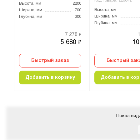
Код товара:
226042
000
Высота, мм
2200
Высота, мм
200
Ширина, мм
700
Ширина, мм
300
Глубина, мм
300
Глубина, мм
08
7 278
₽
₽
0
5 680
10
₽
₽
Быстрый заказ
Быстрый зак
Добавить в корзину
Добавить в кор
Показ вид