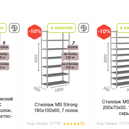
ии
в наличии
в н
-10%
-10%
ческий
Стеллаж MS
С
Стеллаж MS Strong
200х70х50, 
полок,
185х100х60, 7 полок
сер
ветло-
(6)
Код товара:
217787
Код товара:
21721