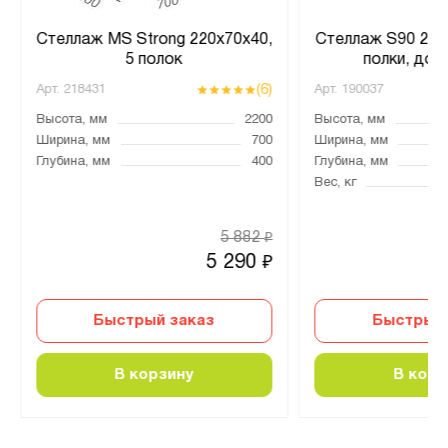
Стеллаж MS Strong 220х70х40,
Стеллаж S90 248
5 полок
полки, доп
(6)
Арт.
218431
Арт.
190037
Высота, мм
2200
Высота, мм
Ширина, мм
700
Ширина, мм
Глубина, мм
400
Глубина, мм
Вес, кг
5 882
₽
5 290
₽
Быстрый заказ
Быстрый 
В корзину
В корз