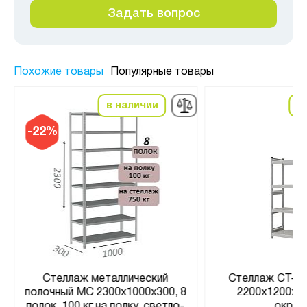
Задать вопрос
Похожие товары
Популярные товары
в наличии
в
-22%
Стеллаж металлический
Стеллаж СТ-02
полочный МС 2300х1000х300, 8
2200x1200x60
полок, 100 кг на полку, светло-
окраш