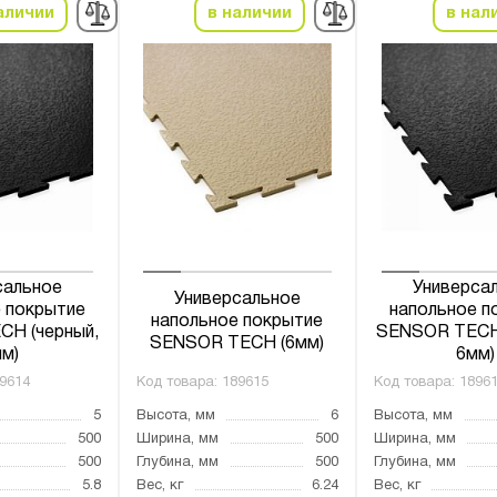
аличии
в наличии
в нал
сальное
Универса
Универсальное
 покрытие
напольное п
напольное покрытие
H (черный,
SENSOR TECH 
SENSOR TECH (6мм)
м)
6мм)
9614
Код товара:
189615
Код товара:
1896
5
Высота, мм
6
Высота, мм
500
Ширина, мм
500
Ширина, мм
500
Глубина, мм
500
Глубина, мм
5.8
Вес, кг
6.24
Вес, кг