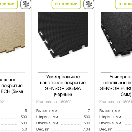
аличии
в наличии
в нал
Универсальное
Универса
сальное
напольное покрытие
напольное п
 покрытие
SENSOR SIGMA
SENSOR EURO 
ECH (5мм)
(черный)
5мм)
02
Код товара:
189609
Код товара:
1896
5
Высота, мм
7
Высота, мм
500
Ширина, мм
500
Ширина, мм
500
Глубина, мм
500
Глубина, мм
5.8
Вес, кг
7.84
Вес, кг