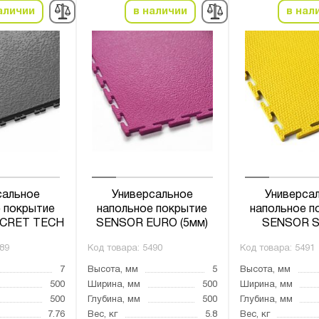
аличии
в наличии
в нал
сальное
Универсальное
Универса
 покрытие
напольное покрытие
напольное п
CRET TECH
SENSOR EURO (5мм)
SENSOR 
89
Код товара:
5490
Код товара:
5491
7
Высота, мм
5
Высота, мм
500
Ширина, мм
500
Ширина, мм
500
Глубина, мм
500
Глубина, мм
7.76
Вес, кг
5.8
Вес, кг