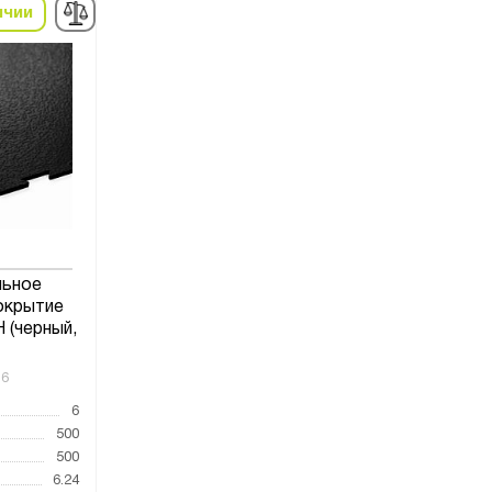
ичии
льное
окрытие
(черный,
16
6
500
500
6.24