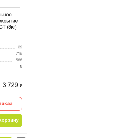
льное
окрытие
 (8кг)
22
715
565
8
3 729
₽
заказ
корзину