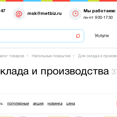
-47
Мы работаем:
msk@metbiz.ru
пн-пт 9:00-17:30
Услуги
алог товаров
Напольные покрытия
Для склада и произ
клада и производства
3
ь:
популярные
акция
новинка
цена