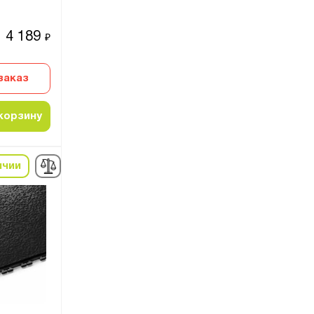
4 189
₽
заказ
корзину
ичии