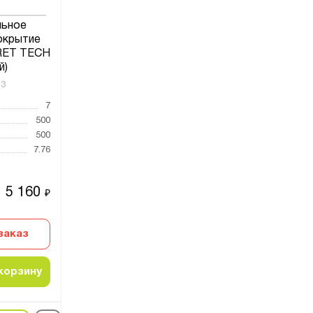
льное
окрытие
RET TECH
й)
13
7
500
500
7.76
5 160
₽
заказ
корзину