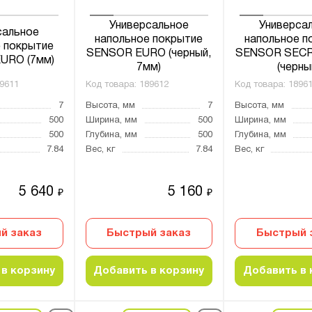
Универсальное
Универса
сальное
напольное покрытие
напольное п
 покрытие
SENSOR EURO (черный,
SENSOR SEC
URO (7мм)
7мм)
(черны
9611
Код товара:
189612
Код товара:
1896
7
Высота, мм
7
Высота, мм
500
Ширина, мм
500
Ширина, мм
500
Глубина, мм
500
Глубина, мм
7.84
Вес, кг
7.84
Вес, кг
5 640
5 160
₽
₽
й заказ
Быстрый заказ
Быстрый 
в корзину
Добавить в корзину
Добавить в 