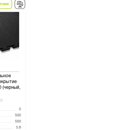
ичии
льное
окрытие
(черный,
10
5
500
500
5.8