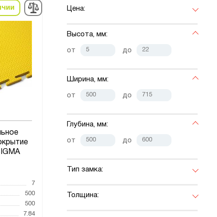
ичии
Цена:
Высота, мм:
от
до
Ширина, мм:
от
до
Глубина, мм:
льное
от
до
окрытие
SIGMA
Тип замка:
7
500
Толщина:
500
7.84