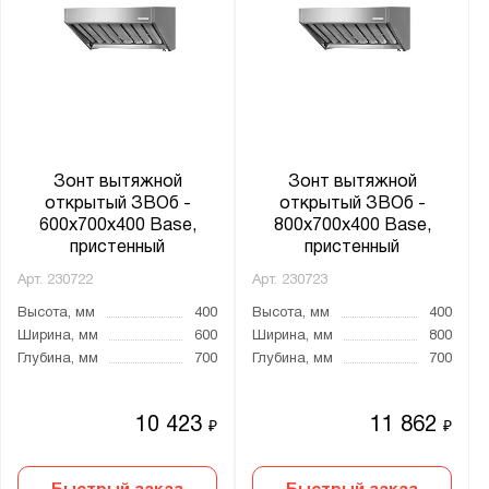
Ширина, мм:
от
до
Глубина, мм:
от
до
Зонт вытяжной
Зонт вытяжной
открытый ЗВОб -
открытый ЗВОб -
600x700x400 Base,
800x700x400 Base,
Материал каркаса:
пристенный
пристенный
Нержавеющая сталь
Арт.
230722
Арт.
230723
Оцинкованная сталь
Высота, мм
400
Высота, мм
400
Ширина, мм
600
Ширина, мм
800
Глубина, мм
700
Глубина, мм
700
Производитель:
Мекон
10 423
11 862
₽
₽
Серия: