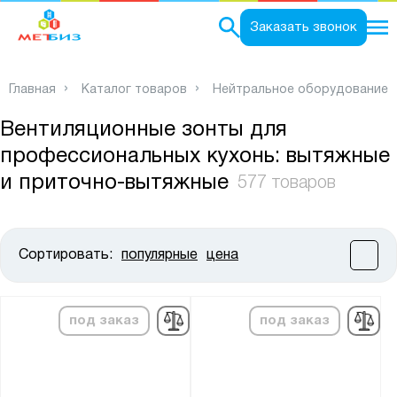
0
Заказать звонок
Главная
Каталог товаров
Нейтральное оборудование
Вентиляционные зонты для
профессиональных кухонь: вытяжные
и приточно-вытяжные
577 товаров
Сортировать:
популярные
цена
Цена:
от
до
под заказ
под заказ
Высота, мм:
от
до