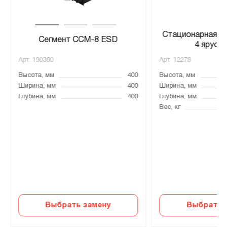
Стационарная ка
Cегмент ССМ-8 ESD
4 яруса
Арт.
190380
Арт.
12278
Высота, мм
400
Высота, мм
Ширина, мм
400
Ширина, мм
Глубина, мм
400
Глубина, мм
Вес, кг
Выбрать замену
Выбрать 