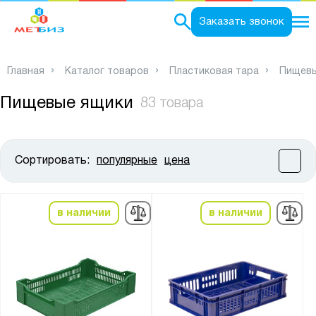
0
Заказать звонок
Главная
Каталог товаров
Пластиковая тара
Пищевы
Пищевые ящики
83 товара
Сортировать:
популярные
цена
Цена:
от
до
в наличии
в наличии
Высота, мм:
от
до
Ширина, мм: