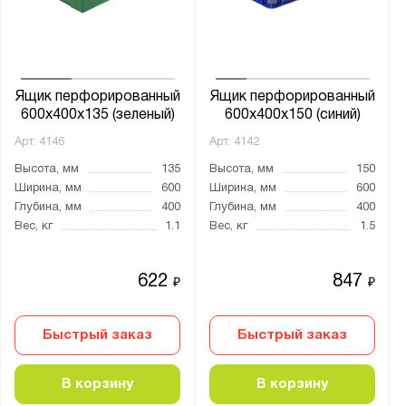
от
до
Глубина, мм:
от
до
Ящик перфорированный
Ящик перфорированный
600x400x135 (зеленый)
600x400x150 (синий)
Арт.
4146
Арт.
4142
Цвет:
Высота, мм
135
Высота, мм
150
Белый
Ширина, мм
600
Ширина, мм
600
Зеленый
Глубина, мм
400
Глубина, мм
400
Вес, кг
1.1
Вес, кг
1.5
Красный
Оранжевый
622
847
₽
₽
Синий
Чёрный
Быстрый заказ
Быстрый заказ
Материал:
В корзину
В корзину
Полиэтилен низкого давления (HDPE)