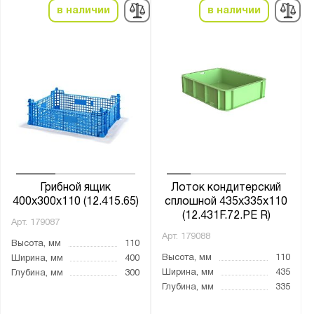
в наличии
в наличии
Грибной ящик
Лоток кондитерский
400х300х110 (12.415.65)
сплошной 435х335х110
(12.431F.72.РЕ R)
Арт.
179087
Арт.
179088
Высота, мм
110
Высота, мм
110
Ширина, мм
400
Ширина, мм
435
Глубина, мм
300
Глубина, мм
335