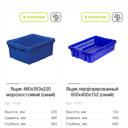
Боковые стенки:
в наличии
в наличии
перфорированные
сплошные
Дно:
перфорированное
сплошное дно
Морозостойкость:
-18°С + 50°С
Ящик 480x393x220
Ящик перфорированный
-30°С + 60°С
морозостойкий (синий)
600x400x152 (синий)
0°С + 50°С
Арт.
4144
Арт.
4147
Высота, мм
220
Высота, мм
152
Страна производства:
Ширина, мм
480
Ширина, мм
400
Глубина, мм
393
Глубина, мм
600
Россия