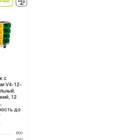
ичии
ж с
и V4-12-
льный,
ний, 12
,
ность до
г
6
800