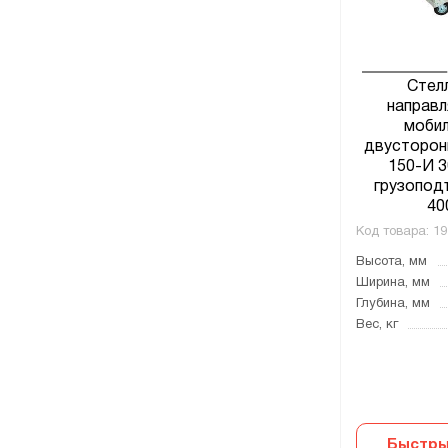
Стел
направ
мобил
двусторонн
150-И 3
грузопод
40
Код товара:
19
Высота, мм
Ширина, мм
Глубина, мм
Вес, кг
Быстры