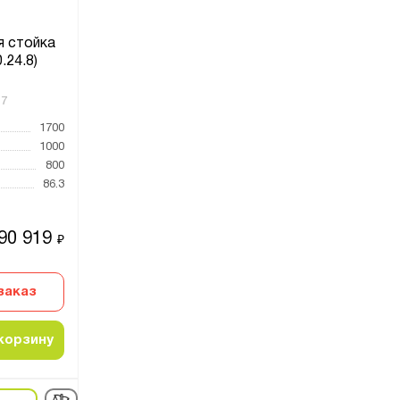
 стойка
.24.8)
17
1700
1000
800
86.3
90 919
₽
заказ
корзину