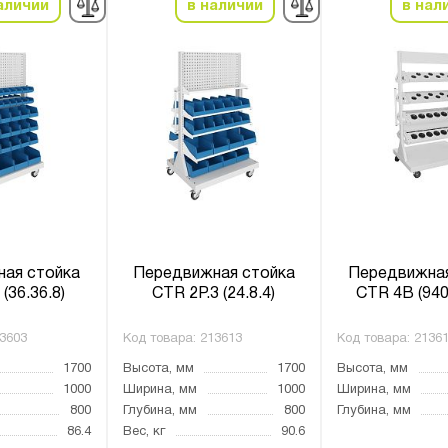
аличии
в наличии
в нал
ая стойка
Передвижная стойка
Передвижная
(36.36.8)
CTR 2P.3 (24.8.4)
CTR 4B (940
3603
Код товара:
213613
Код товара:
2136
1700
Высота, мм
1700
Высота, мм
1000
Ширина, мм
1000
Ширина, мм
800
Глубина, мм
800
Глубина, мм
86.4
Вес, кг
90.6