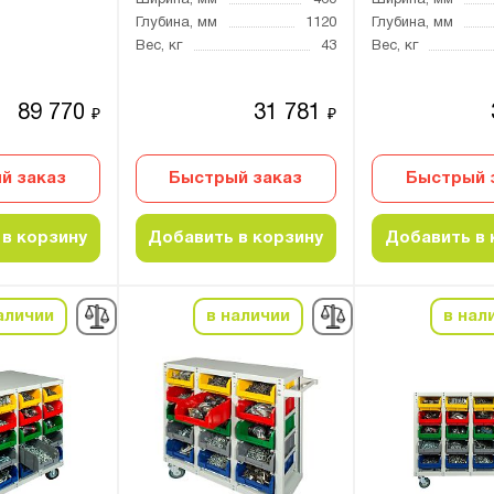
Ширина, мм
460
Ширина, мм
Глубина, мм
1120
Глубина, мм
Вес, кг
43
Вес, кг
89 770
31 781
₽
₽
й заказ
Быстрый заказ
Быстрый 
в корзину
Добавить в корзину
Добавить в 
аличии
в наличии
в нал