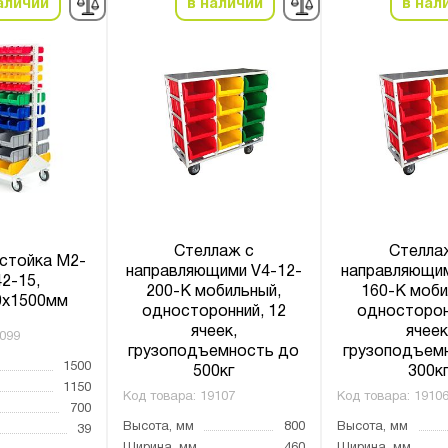
аличии
в наличии
в нал
Стеллаж с
Стелла
стойка M2-
направляющими V4-12-
направляющим
2-15,
200-К мобильный,
160-К моби
0х1500мм
односторонний, 12
односторон
ячеек,
ячеек
099
грузоподъемность до
грузоподъем
1500
500кг
300к
1150
Код товара:
19107
Код товара:
1910
700
Высота, мм
800
Высота, мм
39