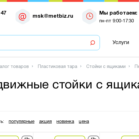
-47
Мы работаем:
msk@metbiz.ru
пн-пт 9:00-17:30
Услуги
алог товаров
Пластиковая тара
Стойки с ящиками
П
движные стойки с ящик
ь:
популярные
акция
новинка
цена