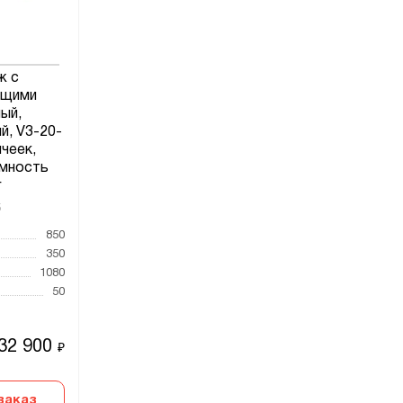
ж с
ющими
ый,
й, V3-20-
ячеек,
мность
г
5
850
350
1080
50
32 900
₽
заказ