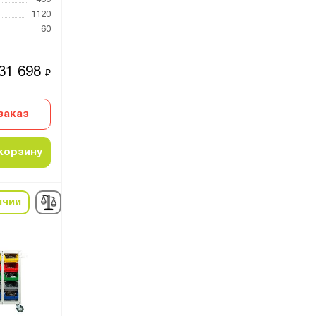
460
1120
60
31 698
₽
заказ
корзину
ичии