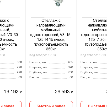
лаж с
Стеллаж с
Стелла
ляющими
направляющими
направля
ьный,
мобильный,
мобильн
ий, V3-30-
односторонний, V3-15-
односторонни
0 ячеек,
125-И 15 ячеек,
125-И 20 
ъемность
грузоподъемность
грузоподъе
0кг
350кг
350к
103
Код товара:
19104
Код товара:
1910
800
Высота, мм
905
Высота, мм
720
Ширина, мм
890
Ширина, мм
920
Глубина, мм
760
Глубина, мм
69
Вес, кг
60
Вес, кг
19 192
29 593
₽
₽
й заказ
Быстрый заказ
Быстрый 