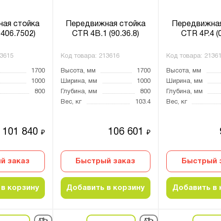
ая стойка
Передвижная стойка
Передвижная
406.7502)
CTR 4B.1 (90.36.8)
CTR 4P.4 (0
3615
Код товара:
213616
Код товара:
2136
1700
Высота, мм
1700
Высота, мм
1000
Ширина, мм
1000
Ширина, мм
800
Глубина, мм
800
Глубина, мм
Вес, кг
103.4
Вес, кг
101 840
106 601
₽
₽
й заказ
Быстрый заказ
Быстрый 
в корзину
Добавить в корзину
Добавить в 