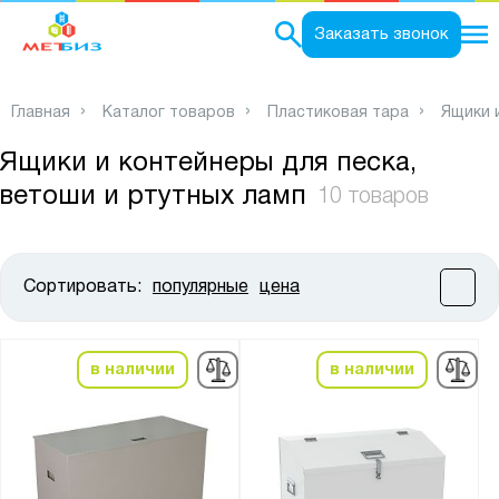
0
Заказать звонок
Главная
Каталог товаров
Пластиковая тара
Ящики 
Ящики и контейнеры для песка,
ветоши и ртутных ламп
10 товаров
Сортировать:
популярные
цена
Цена:
от
до
в наличии
в наличии
Высота, мм:
от
до