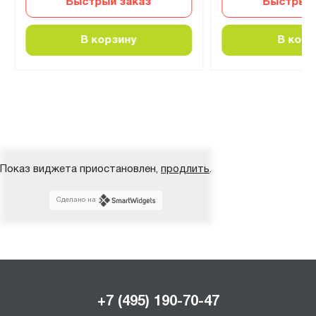
Быстрый заказ
Быстрый 
В корзину
В корз
Показ виджета приостановлен,
продлить
.
Сделано на
+7 (495) 190-70-47