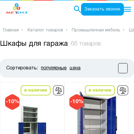
0
Заказать звонок
Главная
Каталог товаров
Промышленная мебель
Шк
Шкафы для гаража
66 товаров
Сортировать:
популярные
цена
Цена:
от
до
в наличии
в наличии
Высота, мм:
-10%
-10%
от
до
Ширина, мм: