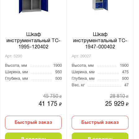
Небесно-синий (RAL 5015)
Светло-серый (RAL 7035)
Сигнальный синий (RAL 5005)
Шкаф
Шкаф
Материал:
инструментальный TC-
инструментальный TC-
1995-120402
1947-000402
Металл
Арт.
5290
Арт.
20027
Высота, мм
1900
Высота, мм
1900
Страна производства:
Ширина, мм
950
Ширина, мм
475
Россия
Глубина, мм
500
Глубина, мм
500
Вес, кг
47
Производитель:
45 750
28 810
₽
₽
Gresson
41 175
25 929
₽
₽
Верстакофф
Диком
Быстрый заказ
Быстрый заказ
Метех