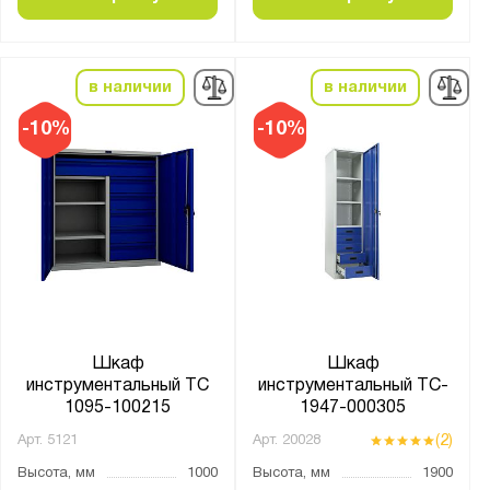
Количество выдвижных ящиков, шт.:
1
в наличии
в наличии
2
-10%
-10%
3
4
5
6
7
8
10
Шкаф
Шкаф
11
инструментальный ТС
инструментальный TC-
14
1095-100215
1947-000305
30
(2)
Арт.
5121
Арт.
20028
Высота, мм
1000
Высота, мм
1900