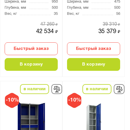
Нагрузка на полку, кг:
Ширина, мм
950
Ширина, мм
475
Глубина, мм
500
Глубина, мм
500
от
до
Вес, кг
35
Вес, кг
56
47 260
39 310
₽
₽
Тип замка:
42 534
35 379
₽
₽
1 ключевой
Ключевой
Быстрый заказ
Быстрый заказ
Толщина:
В корзину
В корзину
от
до
Цвет:
в наличии
в наличии
Агатовый серый (RAL 7038)
-10%
-10%
Антрацитово-серый (RAL 7016)
Графитовый (RAL 7012)
Графитовый серый (RAL 7024)