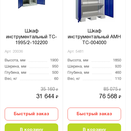
от
до
Глубина, мм:
от
до
Шкаф
Шкаф
инструментальный TC-
инструментальный AMH
1995/2-102200
TC-004000
Экран:
Арт.
20036
Арт.
5481
В комплекте
Высота, мм
1900
Высота, мм
1850
Опция
Ширина, мм
950
Ширина, мм
920
Глубина, мм
500
Глубина, мм
460
Вес, кг
60
Вес, кг
110
Тип покрытия поверхности:
35 160
85 075
оцинкованное
₽
₽
31 644
76 568
₽
₽
порошковое
Количество полок, шт.:
Быстрый заказ
Быстрый заказ
от
до
В корзину
В корзину