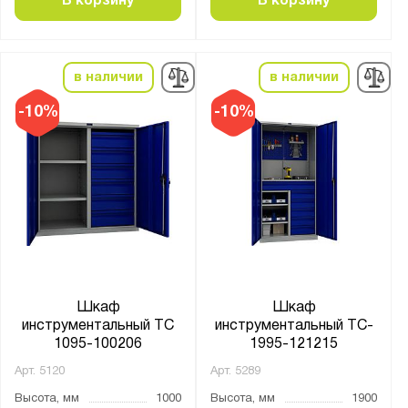
В корзину
В корзину
ПАКС-Металл
Предприятие ДВК
Промет
в наличии
в наличии
Бренд:
-10%
-10%
Метех
Серия:
AMH
ERGO
Fabrik
HARD
Шкаф
Шкаф
MODUL
инструментальный ТС
инструментальный TC-
Technic
1095-100206
1995-121215
Toolex
Арт.
5120
Арт.
5289
ВЛ
Высота, мм
1000
Высота, мм
1900