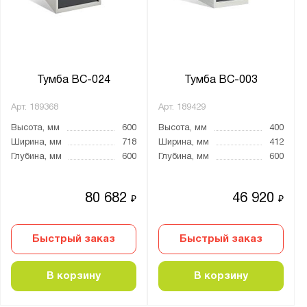
от
до
Глубина, мм:
от
до
Тумба ВС-024
Тумба ВС-003
Арт.
189368
Арт.
189429
Экран:
Высота, мм
600
Высота, мм
400
В комплекте
Ширина, мм
718
Ширина, мм
412
Опция
Глубина, мм
600
Глубина, мм
600
Тип покрытия поверхности:
80 682
46 920
₽
₽
порошковое
Быстрый заказ
Быстрый заказ
Количество полок, шт.:
от
до
В корзину
В корзину