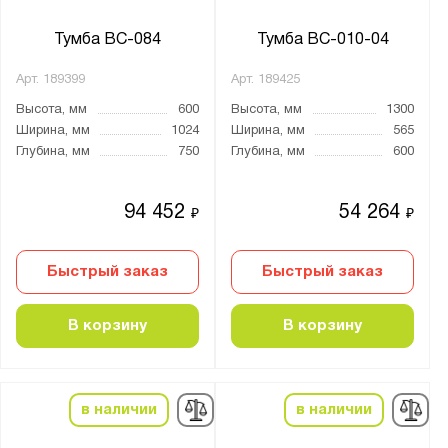
Агатовый серый (RAL 7038)
Тумба ВС-084
Тумба ВС-010-04
Антрацитово-серый (RAL 7016)
Светло-серый (RAL 7035)
Арт.
189399
Арт.
189425
Сигнальный синий (RAL 5005)
Высота, мм
600
Высота, мм
1300
Ширина, мм
1024
Ширина, мм
565
Синий (RAL 5002)
Глубина, мм
750
Глубина, мм
600
Чёрно-серый (RAL 7021)
94 452
54 264
₽
₽
Материал:
Металл
Быстрый заказ
Быстрый заказ
Столешница:
В корзину
В корзину
Фанера 24 мм
фанера 24 мм + Лак-антисептик
фанера 24 мм + Оцинкованная сталь 1
в наличии
в наличии
фанера 24 мм + Сталь 3 мм