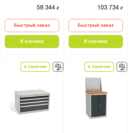
58 344
103 734
₽
₽
Тип замка:
1 ключевой
Быстрый заказ
Быстрый заказ
2 ключевых
eurolock
В корзину
В корзину
Ключевой
цилиндрический стальной замок с
поворотной ручкой
в наличии
в наличии
Наличие тумб:
Две тумбы
Толщина:
от
до
Цвет: