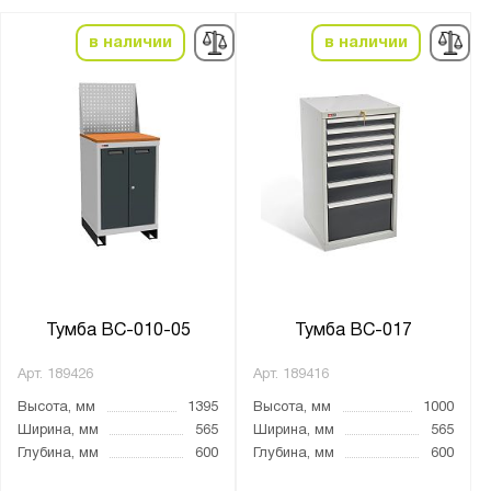
Количество выдвижных ящиков, шт.:
1
в наличии
в наличии
2
3
4
5
6
7
8
9
Тумба ВС-010-05
Тумба ВС-017
10
12
Арт.
189426
Арт.
189416
Высота, мм
1395
Высота, мм
1000
Нагрузка на полку, кг:
Ширина, мм
565
Ширина, мм
565
Глубина, мм
600
Глубина, мм
600
от
до