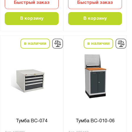
SMART
Быстрый заказ
Быстрый заказ
Technic
WD
В корзину
В корзину
WOKER
WOKER PRO
в наличии
в наличии
ВЛ
ВЛ-К
ВП
ВС
ТПМ
ТС
Показать
Сбросить
Тумба ВС-074
Тумба ВС-010-06