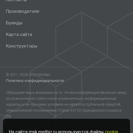
Производители
Бренды
Карта сайта
Конструкторы
© 2011-2026 ООО Метбиз
Политика конфиденциальности
Обращаем ваше внимание на то, что вся информация (включая цены)
на этом интернет-сайте носит исключительно информационный
характер и ни при каких условиях не является публичной офертой,
определяемой положениями Статьи 437 (2) Гражданского кодекса
РФ.
На сайте msk.metbiz.ru используются файлы
cookie.