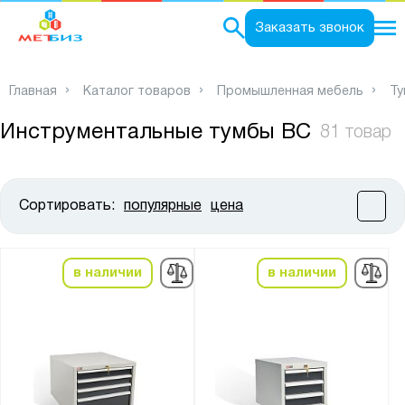
0
Заказать звонок
Главная
Каталог товаров
Промышленная мебель
Ту
Инструментальные тумбы ВC
81 товар
Сортировать:
популярные
цена
Цена:
от
до
в наличии
в наличии
Высота, мм:
от
до
Ширина, мм: