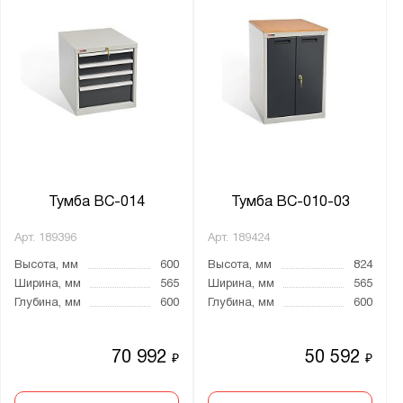
Страна производства:
Россия
Производитель:
Gresson
Верстакофф
Диком
Тумба ВС-014
Тумба ВС-010-03
ПАКС-Металл
Арт.
189396
Арт.
189424
Предприятие ДВК
Высота, мм
600
Высота, мм
824
Промет
Ширина, мм
565
Ширина, мм
565
Глубина, мм
600
Глубина, мм
600
Серия:
Expert T
70 992
50 592
₽
₽
Fabrik