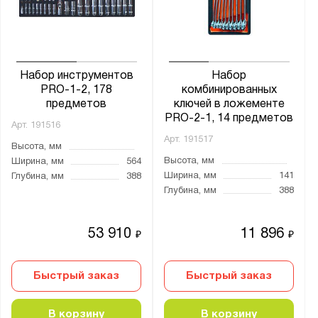
от
до
Бренд:
Набор инструментов
Набор
CUSTOR
PRO-1-2, 178
комбинированных
предметов
ключей в ложементе
PRO-2-1, 14 предметов
Арт.
191516
Арт.
191517
Высота, мм
Показать
Сбросить
Высота, мм
Ширина, мм
564
Ширина, мм
141
Глубина, мм
388
Глубина, мм
388
53 910
11 896
₽
₽
Быстрый заказ
Быстрый заказ
В корзину
В корзину