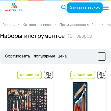
0
Заказать звонок
Главная
Каталог товаров
Промышленная мебель
На
Наборы инструментов
12 товаров
Сортировать:
популярные
цена
Цена:
от
до
в наличии
в наличии
Ширина, мм:
от
до
Глубина, мм: