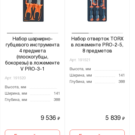
Набор шарнирно-
Набор отверток TORX
губцевого инструмента
в ложементе PRO-2-5,
4 предмета
8 предметов
(плоскогубцы,
Арт.
191521
бокорезы) в ложементе
V PRO-3-1
Высота, мм
Ширина, мм
141
Арт.
191520
Глубина, мм
388
Высота, мм
Ширина, мм
141
Глубина, мм
388
9 536
5 839
₽
₽