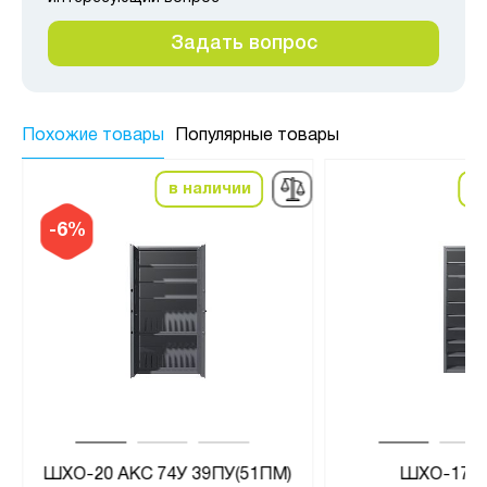
Задать вопрос
Похожие товары
Популярные товары
в наличии
в
-6%
ШХО-20 АКС 74У 39ПУ(51ПМ)
ШХО-170