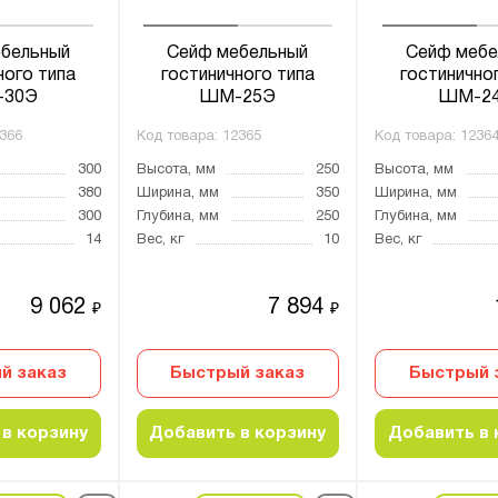
бельный
Сейф мебельный
Сейф мебе
ного типа
гостиничного типа
гостинично
30Э
ШМ-25Э
ШМ-2
366
Код товара:
12365
Код товара:
1236
300
Высота, мм
250
Высота, мм
380
Ширина, мм
350
Ширина, мм
300
Глубина, мм
250
Глубина, мм
14
Вес, кг
10
Вес, кг
9 062
7 894
₽
₽
й заказ
Быстрый заказ
Быстрый 
в корзину
Добавить в корзину
Добавить в 