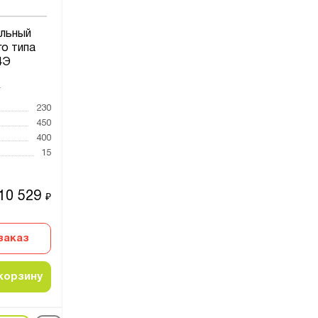
льный
го типа
4Э
4
230
450
400
15
10 529
₽
заказ
корзину