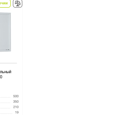
ичии
льный
0
1
500
350
210
19