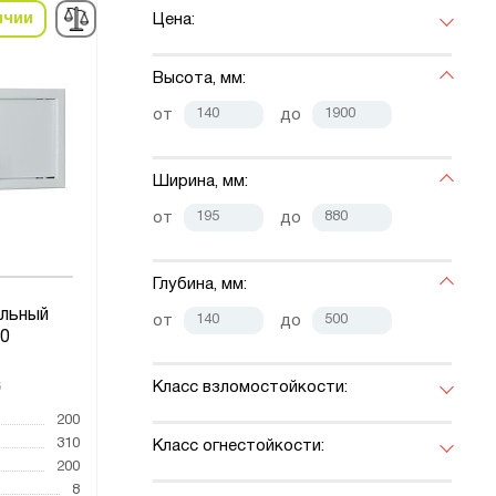
ичии
Цена:
Высота, мм:
от
до
Ширина, мм:
от
до
Глубина, мм:
льный
от
до
0
Класс взломостойкости:
6
200
310
Класс огнестойкости:
200
8