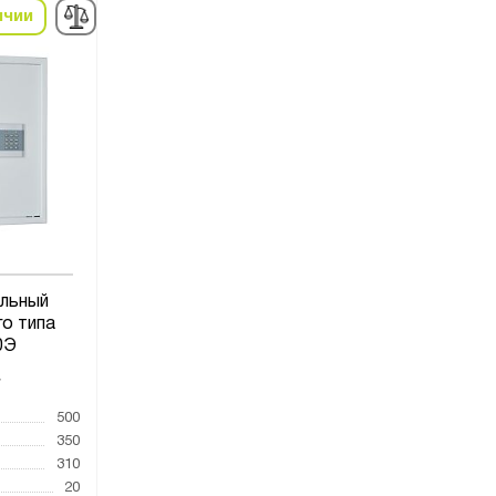
ичии
льный
го типа
0Э
7
500
350
310
20