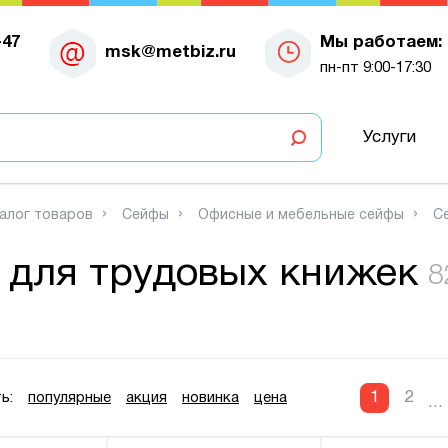
-47
Мы работаем:
msk@metbiz.ru
пн-пт 9:00-17:30
Услуги
алог товаров
Сейфы
Офисные и мебельные сейфы
С
 для трудовых книжек
8
1
2
ь:
популярные
акция
новинка
цена
...