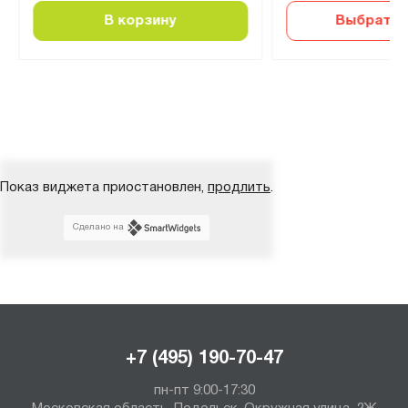
В корзину
Выбрать 
Показ виджета приостановлен,
продлить
.
Сделано на
+7 (495) 190-70-47
пн-пт 9:00-17:30