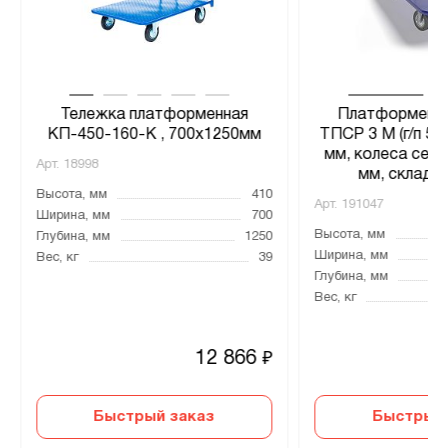
Тележка платформенная
Платформенна
КП-450-160-К , 700х1250мм
ТПСР 3 М (г/п 50
мм, колеса сера
Арт.
18998
мм, складна
Высота, мм
410
Арт.
191047
Ширина, мм
700
Высота, мм
Глубина, мм
1250
Ширина, мм
Вес, кг
39
Глубина, мм
Вес, кг
12 866
₽
Быстрый заказ
Быстрый 