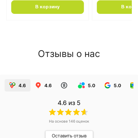
В корзину
В корз
Отзывы о нас
4.6
4.6
5.0
5.0
4.6
из 5
На основе
146
оценок
Оставить отзыв