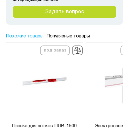
Задать вопрос
Похожие товары
Популярные товары
под заказ
по
Планка для лотков ПЛВ-1500
Электропанель