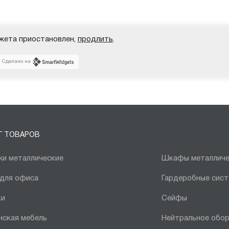
жета приостановлен,
продлить
.
Сделано на
Г ТОВАРОВ
и металлические
Шкафы металличе
 для офиса
Гардеробные сис
ки
Сейфы
нская мебель
Нейтральное обо