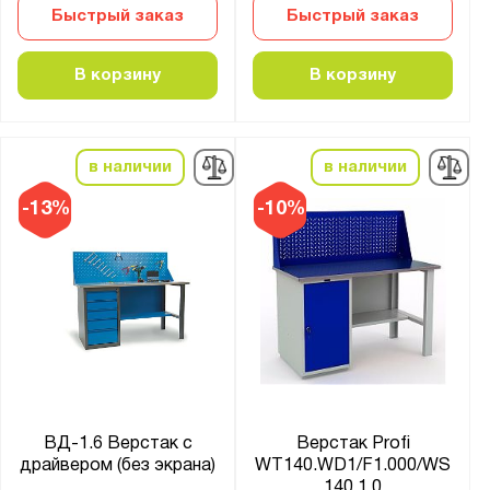
41А.С
Быстрый заказ
Быстрый заказ
41А.СД
41А.СПВ
В корзину
В корзину
COMBAT
Constructor
EXPERT WS
в наличии
в наличии
Expert T
-13%
-10%
Fabrik
GARAGE
MASTER
MCN
PRF-Е
PROFFI-M
PROFI
ВД-1.6 Верстак с
Верстак Profi
Place
драйвером (без экрана)
WT140.WD1/F1.000/WS
140.1.0