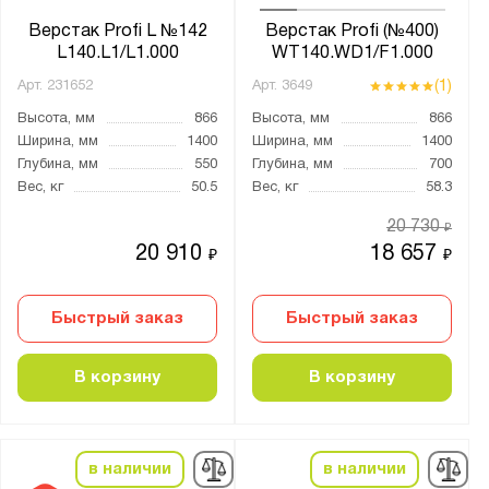
оцинкованная ДСП 24 мм (ЦДСП)
Верстак Profi L №142
Верстак Profi (№400)
L140.L1/L1.000
WT140.WD1/F1.000
Тип колёс:
(1)
Арт.
231652
Арт.
3649
4 колеса
Высота, мм
866
Высота, мм
866
Ширина, мм
1400
Ширина, мм
1400
4 колеса с тормозом
Глубина, мм
550
Глубина, мм
700
Без колёс
Вес, кг
50.5
Вес, кг
58.3
литые
20 730
₽
20 910
18 657
₽
₽
Назначение верстака:
Для гаража
Быстрый заказ
Быстрый заказ
Для производства
В корзину
В корзину
С тисками
Страна производства:
в наличии
в наличии
Россия