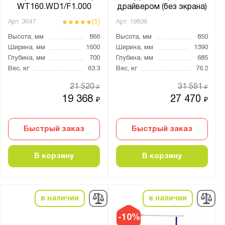
WT160.WD1/F1.000
драйвером (без экрана)
41.СЛ
(1)
Арт.
3647
Арт.
19836
41.Т
Высота, мм
866
Высота, мм
850
41.У
Ширина, мм
1600
Ширина, мм
1390
41.УПБ
Глубина, мм
700
Глубина, мм
685
Вес, кг
63.3
Вес, кг
76.2
41.УС
21 520
31 591
₽
₽
41.Уу
19 368
27 470
₽
₽
41А.БО
41А.БП
Быстрый заказ
Быстрый заказ
41А.БПВ
41А.БС
В корзину
В корзину
41А.ВОБ
41А.ВОО
41А.ВОУ
в наличии
в наличии
41А.ИП
-10%
41А.НП