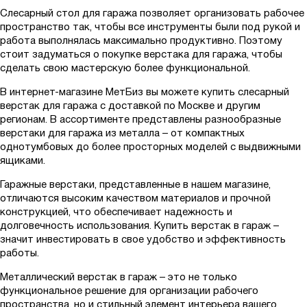
ППИО-КП
Слесарный стол для гаража позволяет организовать рабочее
ППК
пространство так, чтобы все инструменты были под рукой и
работа выполнялась максимально продуктивно. Поэтому
ППК-КП
стоит задуматься о покупке верстака для гаража, чтобы
ППМО
сделать свою мастерскую более функциональной.
ППН
В интернет-магазине МетБиз вы можете купить слесарный
верстак для гаража с доставкой по Москве и другим
ППО
регионам. В ассортименте представлены разнообразные
ППО-КП
верстаки для гаража из металла – от компактных
однотумбовых до более просторных моделей с выдвижными
ППОО
ящиками.
ППОО-КП
Гаражные верстаки, представленные в нашем магазине,
ППС
отличаются высоким качеством материалов и прочной
ППС-2
конструкцией, что обеспечивает надежность и
долговечность использования. Купить верстак в гараж –
Р
значит инвестировать в свое удобство и эффективность
РР
работы.
РР-КП
Металлический верстак в гараж – это не только
функциональное решение для организации рабочего
СП
пространства, но и стильный элемент интерьера вашего