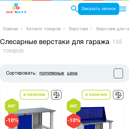
0
Заказать звонок
Главная
Каталог товаров
Верстаки
Верстаки для г
Слесарные верстаки для гаража
148
товаров
Сортировать:
популярные
цена
Цена:
от
до
в наличии
в наличии
Высота, мм:
от
до
-10%
-10%