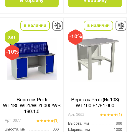
В корзину
В корзину
2 экрана с подсветкой
Без экрана
Опция
в наличии
в наличии
С освещением
-10%
Тип покрытия поверхности:
-10%
монолитный поликарбонат
оцинкованное
порошковое
Количество полок, шт.:
от
до
Верстак Profi
Верстак Profi (№ 108)
WT180.WD1/WD1.000/WS
WT100.F1/F1.000
180.1.0
(1)
Арт.
3652
Количество выдвижных ящиков, шт.:
(1)
Арт.
3677
Высота, мм
866
1
Высота, мм
866
Ширина, мм
1000