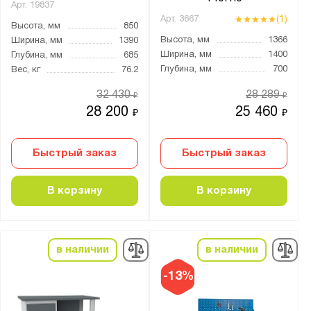
SMART
Арт.
19837
(1)
Арт.
3667
Self
Высота, мм
850
Высота, мм
1366
Ширина, мм
1390
TS
Ширина, мм
1400
Глубина, мм
685
Technic
Глубина, мм
700
Вес, кг
76.2
WOKER
32 430
28 289
₽
₽
WS
28 200
25 460
₽
₽
БСП
ВД
Быстрый заказ
Быстрый заказ
ВД2
ВЛ
В корзину
В корзину
ВЛ-К
ВП
в наличии
в наличии
ВС
ВС-Т
-13%
ВТ