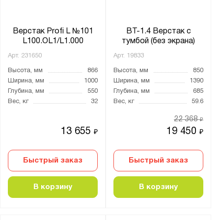
Чёрный
Верстак Profi L №101
ВТ-1.4 Верстак с
Антистатический:
L100.OL1/L1.000
тумбой (без экрана)
Да
Арт.
231650
Арт.
19833
Высота, мм
866
Высота, мм
850
Материал:
Ширина, мм
1000
Ширина, мм
1390
Глубина, мм
550
Глубина, мм
685
ЛДСП
Вес, кг
32
Вес, кг
59.6
Металл
22 368
₽
Пластик
13 655
19 450
₽
₽
Сталь
Холоднокатаная сталь
Быстрый заказ
Быстрый заказ
Столешница:
В корзину
В корзину
6 мм металла
ЛДСП 25 мм