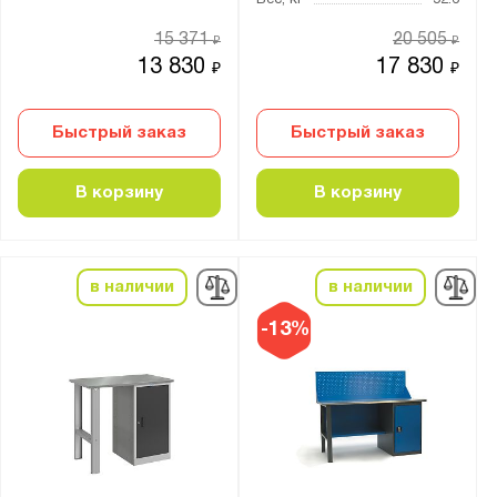
Вес, кг
52.6
Агатовый серый (RAL 7038)
15 371
20 505
₽
₽
Антрацитово-серый (RAL 7016)
13 830
17 830
₽
₽
Графитовый (RAL 7012)
Графитовый серый (RAL 7024)
Быстрый заказ
Быстрый заказ
Желто-зелёный (RAL 6018)
В корзину
В корзину
Небесно-синий (RAL 5015)
Светло-серый (RAL 7035)
Серый (RAL 7032)
в наличии
в наличии
Серый (RAL 7037)
Сигнальный синий (RAL 5005)
-13%
Синий (RAL 5002)
Телегрей 4 (RAL 7047)
Транспортный красный (RAL 3020)
Транспортный оранжевый (RAL 2009)
Чёрно-серый (RAL 7021)