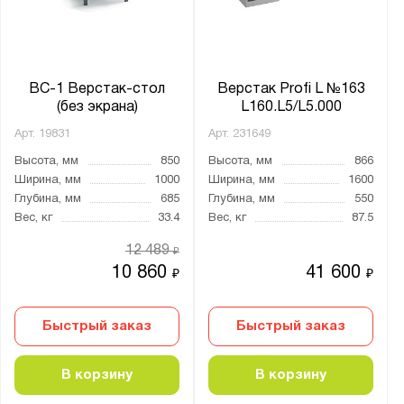
18
30
Нагрузка на полку, кг:
ВС-1 Верстак-стол
Верстак Profi L №163
(без экрана)
L160.L5/L5.000
от
до
Арт.
19831
Арт.
231649
Высота, мм
850
Высота, мм
866
Тип замка:
Ширина, мм
1000
Ширина, мм
1600
1 ключевой
Глубина, мм
685
Глубина, мм
550
2 ключевых
Вес, кг
33.4
Вес, кг
87.5
3 ключевых
12 489
₽
10 860
41 600
4 ключевых
₽
₽
Два ключевых
Быстрый заказ
Быстрый заказ
Ключевой
Наличие тумб:
В корзину
В корзину
1 тумба