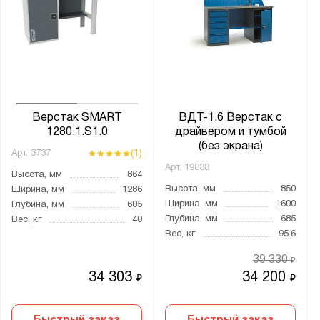
ДРВ
ДРВ-КП
ЗОП
ЗОП-2
ЗОС
ЗОС-2
Верстак SMART
ВДТ-1.6 Верстак с
КОС
1280.1.S1.0
драйвером и тумбой
(без экрана)
КОС-КП
(1)
Арт.
3737
Арт.
19838
КОСО
Высота, мм
864
Высота, мм
850
Ширина, мм
1286
КОСО-КП
Ширина, мм
1600
Глубина, мм
605
КР
Глубина, мм
685
Вес, кг
40
Вес, кг
95.6
КСМ
39 330
Классик
₽
34 303
34 200
₽
₽
МП
ОЦ
Быстрый заказ
Быстрый заказ