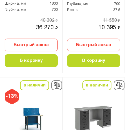
2
Ширина, мм
1800
Глубина, мм
700
3
Глубина, мм
700
Вес, кг
37.5
4
40 302
11 550
₽
₽
5
36 270
10 395
₽
₽
6
7
Быстрый заказ
Быстрый заказ
8
В корзину
В корзину
9
10
11
в наличии
в наличии
12
-13%
13
14
15
16