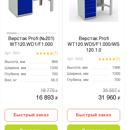
Ширина, мм:
от
до
Глубина, мм:
от
до
Верстак Profi (№201)
Верстак Profi
WT120.WD1/F1.000
WT120.WD5/F1.000/WS
120.1.0
(1)
Арт.
3651
Экран:
(1)
Арт.
3656
Высота, мм
866
1 экран
Высота, мм
1366
Ширина, мм
1200
1 экран c подсветкой
Ширина, мм
1200
Глубина, мм
700
Глубина, мм
700
Вес, кг
56.3
1 экран и крепление для светильника
1 экран и освещение
18 770
35 507
₽
₽
16 893
31 960
₽
₽
2 экрана
2 экрана c подсветкой
Быстрый заказ
Быстрый заказ
2 экрана и крепление для светильника
2 экрана и освещение