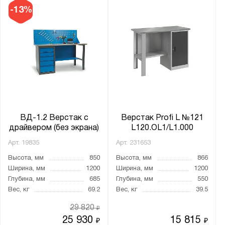
-13%
Производитель:
Gresson
Верстакофф
Диком
Диполь
Металл-Завод
Метбиз
ВД-1.2 Верстак с
Верстак Profi L №121
Метех
драйвером (без экрана)
L120.OL1/L1.000
ПАКС-Металл
Арт.
19835
Арт.
231653
Предприятие ДВК
Высота, мм
850
Высота, мм
866
Промет
Ширина, мм
1200
Ширина, мм
1200
Глубина, мм
685
Глубина, мм
550
Вес, кг
69.2
Вес, кг
39.5
Бренд:
29 820
₽
Викинг
25 930
15 815
₽
₽