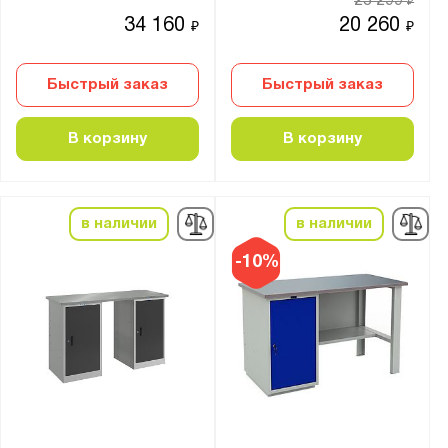
23 299
₽
Фанера 24 мм + оц. лист 1.2 мм
34 160
20 260
₽
₽
Фанера 27 мм
Фанера 30 мм
Быстрый заказ
Быстрый заказ
Фанера 30 мм + Оц. лист 1.5 мм
Фанера 30 мм + Оц. лист 3 мм
В корзину
В корзину
Фанера 30 мм + крашенный лист металла 3
мм
Фанера 30 мм + стальная окрашенная
в наличии
в наличии
накладка 6 мм
Фанера 40 мм
-10%
Фанера 40 мм+лак
Фанера 40 мм+сталь 3 мм
Фанера 40 мм + стальная накладка 5 мм
Фаннера 30 мм + резиновое покрытие 5 мм
антистатическая ДСП 24 мм (ESD)
ламинированная ДСП 24 мм (ДСП)