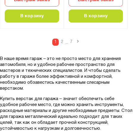
ОЦ -2
ПБ
В корзину
В корзину
ПЛ
ПЛВ
ПЛО
›
1
2
7
...
ПН-КП
ПНК-КП
В наше время гараж – это не просто место для хранения
ПНО
автомобиля, но и удобное рабочее пространство для
мастеров и технических специалистов. И чтобы сделать
ПО-ПК
работу в гараже более эффективной и комфортной,
ПОО-КП
необходимо обзавестись качественным слесарным
верстаком.
ПП
Купить верстак для гаража – значит обеспечить себе
ППВ
удобное рабочее место, где можно хранить инструменты,
ППИ
расходные материалы и другие необходимые предметы. Стол
для гаража металлический идеально подходит для таких
ППИ-КП
целей, так как он обладает прочной конструкцией,
ППИО
устойчивостью к нагрузкам и долговечностью.