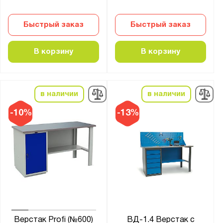
Метех
Практик
Быстрый заказ
Быстрый заказ
Серия:
В корзину
В корзину
21 серия
22 серия
41.I
в наличии
в наличии
41.Б
-10%
-13%
41.БК1
41.БК2
41.Бу
41.ГР
41.Л
41.О
41.С
Верстак Profi (№600)
ВД-1.4 Верстак с
41.СД