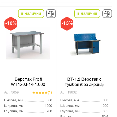
2 тумбы
в наличии
в наличии
3 тумбы
4 тумбы
-10%
-13%
6 тумб
Без тумб
Без тумбы
Две тумбы
Одна тумба
Три тумбы
Четыре тумбы
Верстак Profi
ВТ-1.2 Верстак с
WT120.F1/F1.000
тумбой (без экрана)
Толщина:
(1)
Арт.
3659
Арт.
19832
от
до
Высота, мм
866
Высота, мм
850
Ширина, мм
1200
Ширина, мм
1200
Глубина, мм
700
Глубина, мм
685
Цвет: