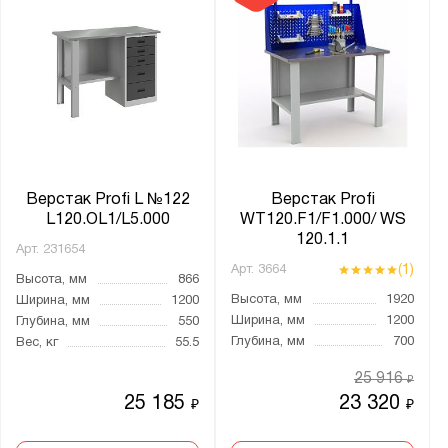
41А.ОД
41А.ПБ
41А.ПВ
41А.ПВО
41А.ПВС
41А.ПН
Верстак Profi L №122
Верстак Profi
41А.ПФ
L120.OL1/L5.000
WT120.F1/F1.000/ WS
41А.ПФО
120.1.1
Арт.
231654
41А.Р
(1)
Арт.
3664
Высота, мм
866
41А.РДБ
Высота, мм
1920
Ширина, мм
1200
Ширина, мм
1200
Глубина, мм
550
41А.РДВ
Глубина, мм
700
Вес, кг
55.5
41А.РДН
25 916
₽
41А.РО
25 185
23 320
₽
₽
41А.РС