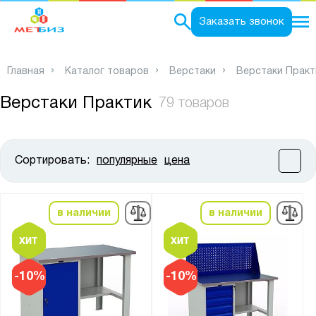
0
Заказать звонок
Главная
Каталог товаров
Верстаки
Верстаки Практ
Верстаки Практик
79 товаров
Сортировать:
популярные
цена
Цена:
от
до
в наличии
в наличии
Высота, мм:
от
до
-10%
-10%
Ширина, мм: