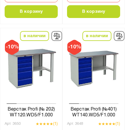
41А.СД
41А.СПВ
В корзину
В корзину
COMBAT
Constructor
EXPERT WS
в наличии
в наличии
Expert T
-10%
-10%
Fabrik
GARAGE
MASTER
MCN
PRF-Е
PROFFI-M
PROFI
Верстак Profi (№ 202)
Верстак Profi (№401)
Place
WT120.WD5/F1.000
WT140.WD5/F1.000
SMART
(1)
(1)
Арт.
3650
Арт.
3648