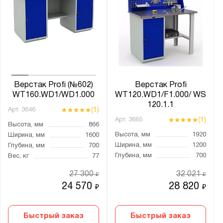
41А.ОД
41А.ПБ
41А.ПВ
41А.ПВО
41А.ПВС
41А.ПН
Верстак Profi (№602)
Верстак Profi
41А.ПФ
WT160.WD1/WD1.000
WT120.WD1/F1.000/ WS
120.1.1
41А.ПФО
(1)
Арт.
3646
(1)
41А.Р
Арт.
3665
Высота, мм
866
41А.РДБ
Высота, мм
1920
Ширина, мм
1600
Ширина, мм
1200
Глубина, мм
700
41А.РДВ
Глубина, мм
700
Вес, кг
77
41А.РДН
27 300
32 021
₽
₽
41А.РО
24 570
28 820
₽
₽
41А.РС
41А.С
Быстрый заказ
Быстрый заказ