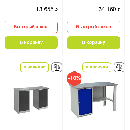
Антрацитово-серый (RAL 7016)
13 655
34 160
₽
₽
Графитовый (RAL 7012)
Графитовый серый (RAL 7024)
Быстрый заказ
Быстрый заказ
Желто-зелёный (RAL 6018)
В корзину
В корзину
Небесно-синий (RAL 5015)
Светло-серый (RAL 7035)
Серый (RAL 7032)
в наличии
в наличии
Серый (RAL 7037)
Сигнальный синий (RAL 5005)
-10%
Синий (RAL 5002)
Телегрей 4 (RAL 7047)
Транспортный красный (RAL 3020)
Транспортный оранжевый (RAL 2009)
Чёрно-серый (RAL 7021)