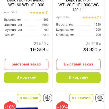
Верстак Profi (№600)
Верстак Profi
WT160.WD1/F1.000
WT120.F1/F1.000/ WS
120.1.1
Тип колёс:
(1)
Арт.
3647
(1)
Арт.
3664
4 колеса
Высота, мм
866
Высота, мм
1920
Ширина, мм
1600
4 колеса с тормозом
Ширина, мм
1200
Глубина, мм
700
Без колёс
Глубина, мм
700
Вес, кг
63.3
литые
21 520
25 916
₽
₽
19 368
23 320
₽
₽
Назначение верстака:
Для гаража
Быстрый заказ
Быстрый заказ
Для производства
В корзину
В корзину
С тисками
Страна производства:
в наличии
в наличии
Россия
-10%
-10%