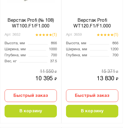
30
Нагрузка на полку, кг:
Верстак Profi (№ 108)
Верстак Profi
WT100.F1/F1.000
WT120.F1/F1.000
от
до
(1)
(1)
Арт.
3652
Арт.
3659
Высота, мм
866
Высота, мм
866
Тип замка:
Ширина, мм
1000
Ширина, мм
1200
1 ключевой
Глубина, мм
700
Глубина, мм
700
2 ключевых
Вес, кг
37.5
3 ключевых
11 550
15 371
₽
₽
10 395
13 830
4 ключевых
₽
₽
Два ключевых
Быстрый заказ
Быстрый заказ
Ключевой
Наличие тумб:
В корзину
В корзину
1 тумба