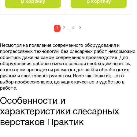
В корзину
В корзину
ПБ
ПЛ
ПЛВ
›
1
2
4
...
ПЛО
ПН-КП
Несмотря на появление современного оборудования и
ПНК-КП
прогрессивных технологий, без слесарных работ невозможно
ПНО
обойтись даже на самом современном производстве. Для
оборудования рабочего места слесаря необходим верстак,
ПО-ПК
на котором проводится разметка деталей и обработка их
ПОО-КП
ручным и электроинструментом. Верстак Практик – это
выбор профессионалов, ценящих качество и удобство в
ПП
работе.
ППВ
Особенности и
ППИ
характеристики слесарных
ППИ-КП
верстаков Практик
ППИО
ППИО-КП