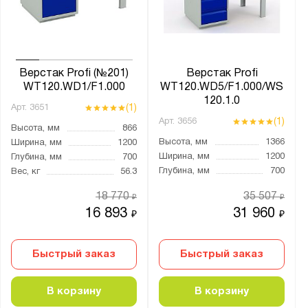
от
до
Глубина, мм:
от
до
Верстак Profi (№201)
Верстак Profi
WT120.WD1/F1.000
WT120.WD5/F1.000/WS
120.1.0
(1)
Арт.
3651
Экран:
(1)
Арт.
3656
Высота, мм
866
1 экран
Высота, мм
1366
Ширина, мм
1200
1 экран c подсветкой
Ширина, мм
1200
Глубина, мм
700
Глубина, мм
700
Вес, кг
56.3
1 экран и крепление для светильника
1 экран и освещение
18 770
35 507
₽
₽
16 893
31 960
₽
₽
2 экрана
2 экрана c подсветкой
Быстрый заказ
Быстрый заказ
2 экрана и крепление для светильника
2 экрана и освещение
В корзину
В корзину
2 экрана с подсветкой