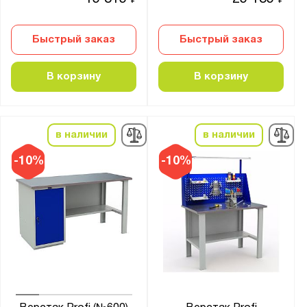
₽
₽
Фанера 27 мм
Фанера 30 мм
Быстрый заказ
Быстрый заказ
Фанера 30 мм + Оц. лист 1.5 мм
Фанера 30 мм + Оц. лист 3 мм
В корзину
В корзину
Фанера 30 мм + крашенный лист металла 3
мм
Фанера 30 мм + стальная окрашенная
в наличии
в наличии
накладка 6 мм
Фанера 40 мм
-10%
-10%
Фанера 40 мм+лак
Фанера 40 мм+сталь 3 мм
Фанера 40 мм + стальная накладка 5 мм
Фаннера 30 мм + резиновое покрытие 5 мм
антистатическая ДСП 24 мм (ESD)
ламинированная ДСП 24 мм (ДСП)
оцинкованная ДСП 24 мм (ЦДСП)