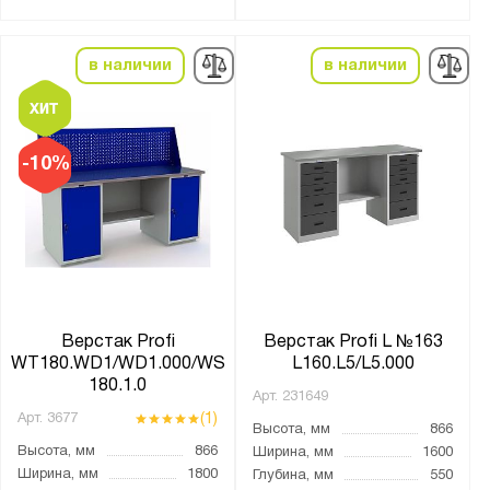
Без экрана
Опция
в наличии
в наличии
С освещением
Тип покрытия поверхности:
-10%
монолитный поликарбонат
оцинкованное
порошковое
Количество полок, шт.:
от
до
Верстак Profi
Верстак Profi L №163
WT180.WD1/WD1.000/WS
L160.L5/L5.000
180.1.0
Арт.
231649
Количество выдвижных ящиков, шт.:
(1)
Арт.
3677
Высота, мм
866
1
Высота, мм
866
Ширина, мм
1600
2
Ширина, мм
1800
Глубина, мм
550