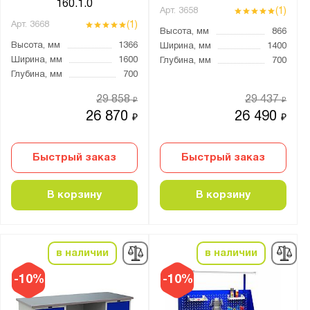
160.1.0
(1)
Арт.
3658
41.Т
(1)
Арт.
3668
Высота, мм
866
41.У
Высота, мм
1366
Ширина, мм
1400
Ширина, мм
1600
Глубина, мм
700
41.УПБ
Глубина, мм
700
41.УС
29 858
29 437
₽
₽
41.Уу
26 870
26 490
₽
₽
41А.БО
41А.БП
Быстрый заказ
Быстрый заказ
41А.БПВ
41А.БС
В корзину
В корзину
41А.ВОБ
41А.ВОО
41А.ВОУ
в наличии
в наличии
41А.ИП
-10%
-10%
41А.НП