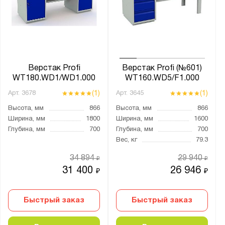
ДРВ-КП
ЗОП
ЗОП-2
ЗОС
ЗОС-2
Верстак Profi
Верстак Profi (№601)
WT180.WD1/WD1.000
WT160.WD5/F1.000
КОС
(1)
(1)
Арт.
3678
Арт.
3645
КОС-КП
Высота, мм
866
Высота, мм
866
КОСО
Ширина, мм
1800
Ширина, мм
1600
КОСО-КП
Глубина, мм
700
Глубина, мм
700
КР
Вес, кг
79.3
КСМ
34 894
29 940
₽
₽
Классик
31 400
26 946
₽
₽
МП
ОЦ
Быстрый заказ
Быстрый заказ
ОЦ -2