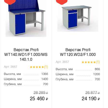
Производитель:
Gresson
Верстакофф
Диком
Диполь
Металл-Завод
Метбиз
Верстак Profi
Верстак Profi
Метех
WT140.WD1/F1.000/WS
WT120.WD2/F1.000
140.1.0
ПАКС-Металл
(1)
Арт.
3657
(1)
Предприятие ДВК
Арт.
3667
Высота, мм
866
Промет
Высота, мм
1366
Ширина, мм
1200
Ширина, мм
1400
Глубина, мм
700
Глубина, мм
700
Бренд:
28 289
26 877
₽
₽
Викинг
25 460
24 190
₽
₽
Метех