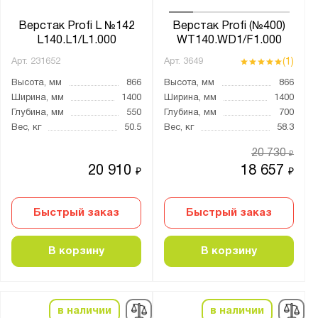
Чёрный
Верстак Profi L №142
Верстак Profi (№400)
Антистатический:
L140.L1/L1.000
WT140.WD1/F1.000
Да
(1)
Арт.
231652
Арт.
3649
Высота, мм
866
Высота, мм
866
Материал:
Ширина, мм
1400
Ширина, мм
1400
Глубина, мм
550
Глубина, мм
700
ЛДСП
Вес, кг
50.5
Вес, кг
58.3
Металл
20 730
₽
Пластик
20 910
18 657
₽
₽
Сталь
Холоднокатаная сталь
Быстрый заказ
Быстрый заказ
Столешница:
В корзину
В корзину
6 мм металла
ЛДСП 25 мм
Ламинированный МДФ
в наличии
в наличии