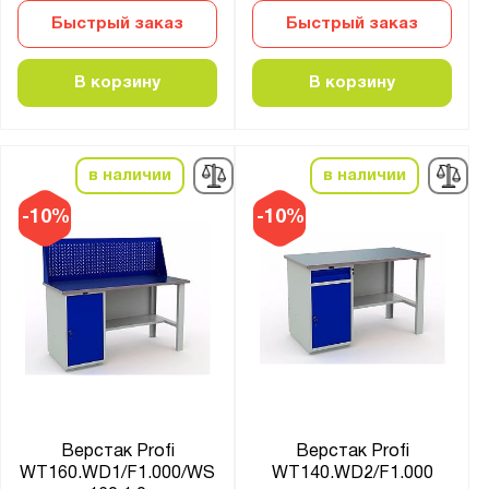
Практик
Быстрый заказ
Быстрый заказ
Серия:
В корзину
В корзину
21 серия
22 серия
41.I
в наличии
в наличии
41.Б
-10%
-10%
41.БК1
41.БК2
41.Бу
41.ГР
41.Л
41.О
41.С
Верстак Profi
Верстак Profi
41.СД
WT160.WD1/F1.000/WS
WT140.WD2/F1.000
41.СЛ