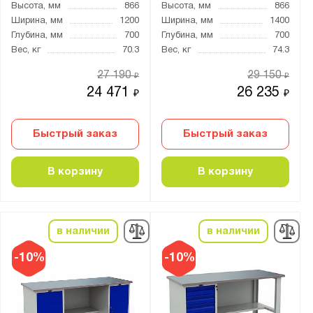
Self
Высота, мм
866
Высота, мм
866
Ширина, мм
1200
Ширина, мм
1400
TS
Глубина, мм
700
Глубина, мм
700
Technic
Вес, кг
70.3
Вес, кг
74.3
WOKER
27 190
29 150
₽
₽
WS
24 471
26 235
₽
₽
БСП
ВД
Быстрый заказ
Быстрый заказ
ВД2
ВЛ
В корзину
В корзину
ВЛ-К
ВП
в наличии
в наличии
ВС
ВС-Т
-10%
-10%
ВТ
ДРВ