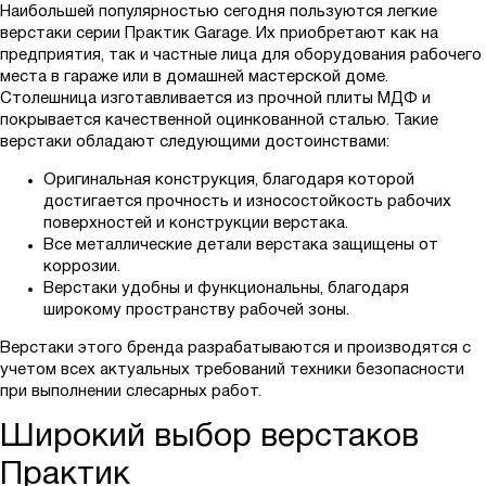
ППК
Наибольшей популярностью сегодня пользуются легкие
верстаки серии Практик Garage. Их приобретают как на
ППК-КП
предприятия, так и частные лица для оборудования рабочего
ППМО
места в гараже или в домашней мастерской доме.
Столешница изготавливается из прочной плиты МДФ и
ППН
покрывается качественной оцинкованной сталью. Такие
ППО
верстаки обладают следующими достоинствами:
ППО-КП
Оригинальная конструкция, благодаря которой
достигается прочность и износостойкость рабочих
ППОО
поверхностей и конструкции верстака.
ППОО-КП
Все металлические детали верстака защищены от
коррозии.
ППС
Верстаки удобны и функциональны, благодаря
ППС-2
широкому пространству рабочей зоны.
Р
Верстаки этого бренда разрабатываются и производятся с
РР
учетом всех актуальных требований техники безопасности
при выполнении слесарных работ.
РР-КП
Широкий выбор верстаков
СП
СПР
Практик