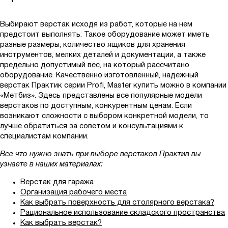
СПУ
СР
Выбирают верстак исходя из работ, которые на нем
предстоит выполнять. Такое оборудование может иметь
СР-М
разные размеры, количество ящиков для хранения
СУ
инструментов, мелких деталей и документации, а также
предельно допустимый вес, на который рассчитано
ФРМ
оборудование. Качественно изготовленный, надежный
ЭП
верстак Практик серии Profi, Master купить можно в компании
«Метбиз». Здесь представлены все популярные модели
ЭПА
верстаков по доступным, конкурентным ценам. Если
ЭПАО
возникают сложности с выбором конкретной модели, то
лучше обратиться за советом и консультациями к
специалистам компании.
Все что нужно знать при выборе верстаков Практив вы
Показать
Сбросить
узнаете в наших материалах:
Верстак для гаража
Организация рабочего места
Как выбрать поверхность для столярного верстака?
Рациональное использование складского пространства
Как выбрать верстак?