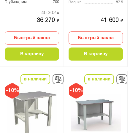
3
Глубина, мм
700
Вес, кг
87.5
4
40 302
₽
5
36 270
41 600
₽
₽
6
7
Быстрый заказ
Быстрый заказ
8
В корзину
В корзину
9
10
11
в наличии
в наличии
12
-10%
-10%
13
14
15
16
18