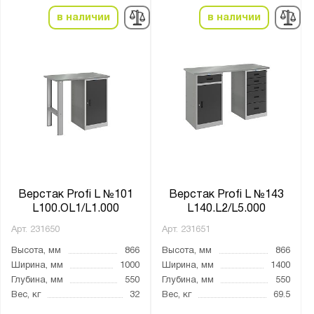
2 тумбы
в наличии
в наличии
3 тумбы
4 тумбы
6 тумб
Без тумб
Без тумбы
Две тумбы
Одна тумба
Три тумбы
Четыре тумбы
Верстак Profi L №101
Верстак Profi L №143
L100.OL1/L1.000
L140.L2/L5.000
Толщина:
Арт.
231650
Арт.
231651
от
до
Высота, мм
866
Высота, мм
866
Ширина, мм
1000
Ширина, мм
1400
Глубина, мм
550
Глубина, мм
550
Цвет:
Вес, кг
32
Вес, кг
69.5
Агатовый серый (RAL 7038)