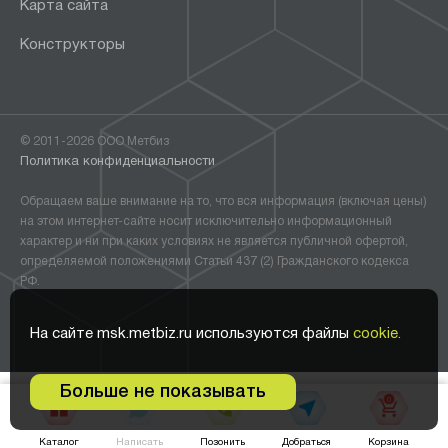
Карта сайта
Конструкторы
© 2011-2026 ООО Метбиз
Политика конфиденциальности
Обращаем ваше внимание на то, что вся информация (включая цены)
на этом интернет-сайте носит исключительно информационный
характер и ни при каких условиях не является публичной офертой,
определяемой положениями Статьи 437 (2) Гражданского кодекса
РФ.
На сайте msk.metbiz.ru используются файлы
cookie.
Больше не показывать
0
Написать
Добраться
Каталог
Позонить
Корзина