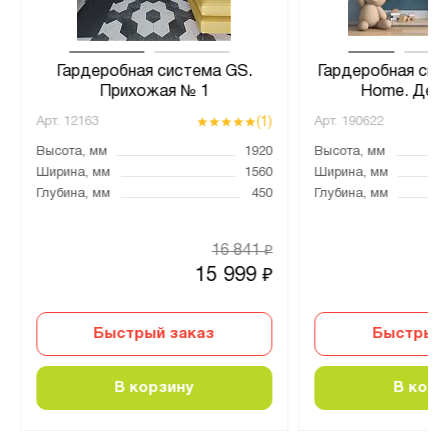
Гардеробная система GS.
Гардеробная сис
Прихожая № 1
Home. Дет
(1)
Арт.
12163
Арт.
190622
Высота, мм
1920
Высота, мм
Ширина, мм
1560
Ширина, мм
Глубина, мм
450
Глубина, мм
16 841
₽
15 999
₽
Быстрый заказ
Быстрый 
В корзину
В корз