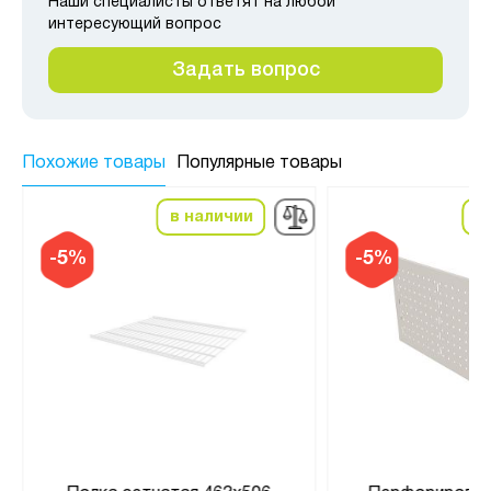
Наши специалисты ответят на любой
интересующий вопрос
Задать вопрос
Похожие товары
Популярные товары
в наличии
в
-5%
-5%