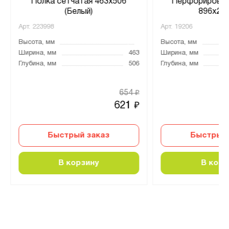
Полка сетчатая 463х506
Перфорирован
(Белый)
896x28
Арт.
223998
Арт.
19206
Высота, мм
Высота, мм
Ширина, мм
463
Ширина, мм
Глубина, мм
506
Глубина, мм
654
₽
621
₽
Быстрый заказ
Быстрый 
В корзину
В корз