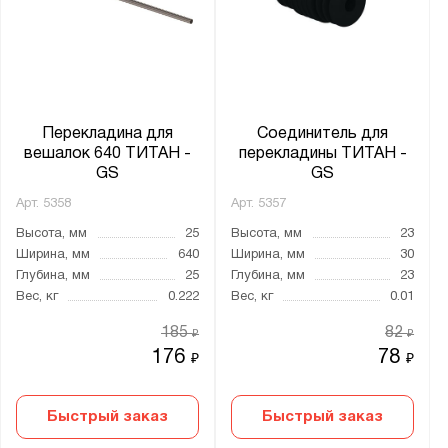
Ширина, мм:
от
до
Глубина, мм:
от
до
Перекладина для
Соединитель для
вешалок 640 ТИТАН -
перекладины ТИТАН -
GS
GS
Цвет:
Арт.
5358
Арт.
5357
Муар металлик (RAL 9005)
Высота, мм
25
Высота, мм
23
Транспортный белый (RAL 9016)
Ширина, мм
640
Ширина, мм
30
Глубина, мм
25
Глубина, мм
23
Вес, кг
0.222
Вес, кг
0.01
Цвет:
185
82
Серебристый
₽
₽
176
78
₽
₽
белый
черный
Быстрый заказ
Быстрый заказ