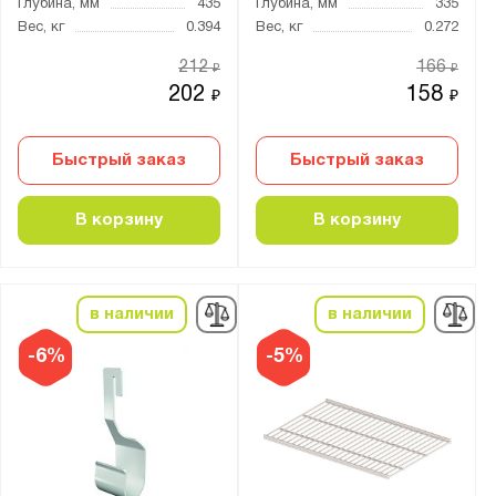
Глубина, мм
435
Глубина, мм
335
Вес, кг
0.394
Вес, кг
0.272
212
166
₽
₽
202
158
₽
₽
Быстрый заказ
Быстрый заказ
В корзину
В корзину
в наличии
в наличии
-6%
-5%