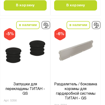
Страна производства:
В корзину
В корзину
Россия
Производитель:
в наличии
в наличии
ПАКС-Металл
-5%
-6%
Бренд:
Титан GS
Серия:
GS
Заглушки для
Разделитель / боковина
Показать
Сбросить
перекладины ТИТАН -
корзины для
GS
гардеробной системы
ТИТАН - GS
Арт.
5356