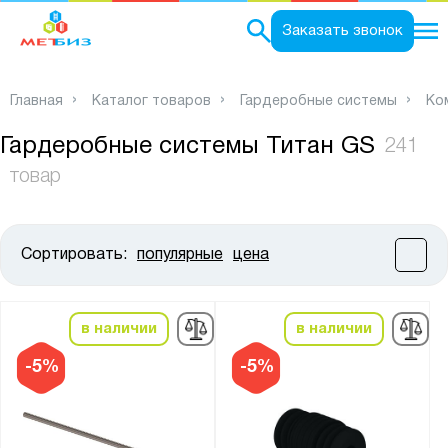
0
Заказать звонок
Главная
Каталог товаров
Гардеробные системы
Ко
Гардеробные системы Титан GS
241
товар
Сортировать:
популярные
цена
Цена:
от
до
в наличии
в наличии
Высота, мм:
-5%
-5%
от
до