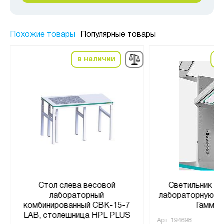
Похожие товары
Популярные товары
в наличии
в
Стол слева весовой
Светильник п
лабораторный
лабораторную п
комбинированный СВК-15-7
Гамма 
LAB, столешница HPL PLUS
Арт.
194698