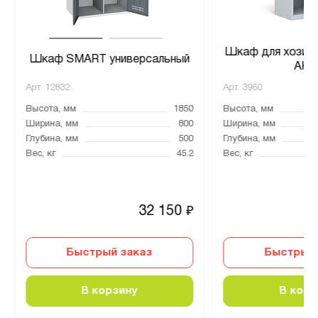
Шкаф для хозин
Шкаф SMART универсальный
АК-
Арт.
12832
Арт.
3960
Высота, мм
1850
Высота, мм
Ширина, мм
800
Ширина, мм
Глубина, мм
500
Глубина, мм
Вес, кг
45.2
Вес, кг
32 150
₽
Быстрый заказ
Быстрый 
В корзину
В корз