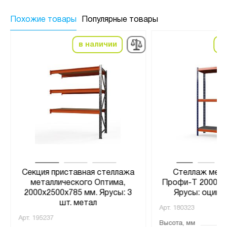
Похожие товары
Популярные товары
в наличии
в
Секция приставная стеллажа
Стеллаж мета
металлического Оптима,
Профи-Т 2000x1
2000x2500x785 мм. Ярусы: 3
Ярусы: оцинк. 
шт. метал
Арт.
180323
Арт.
195237
Высота, мм