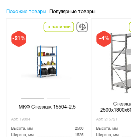
Похожие товары
Популярные товары
в наличии
в
-21%
-4%
Стеллаж 
МКФ Стеллаж 15504-2,5
2500х1800х600, 
Арт.
19884
Арт.
215721
Высота, мм
2500
Высота, мм
Ширина, мм
1525
Ширина, мм