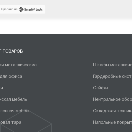
Сделано на
Г ТОВАРОВ
и металлические
Шкафы металличе
 для офиса
Гардеробные сис
ки
Сейфы
нская мебель
Нейтральное обо
ленная мебель
Складская техник
овая тара
Напольные покры