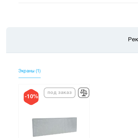
Рек
Экраны (1)
под заказ
под за
-10%
-10%