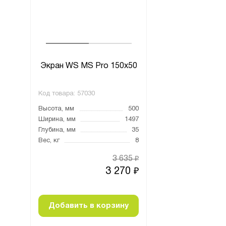
0x50
Экран WS MS Pro 150x50
Экран WS MS Pr
Код товара:
57030
Код товара:
57030
500
Высота, мм
500
Высота, мм
1497
Ширина, мм
1497
Ширина, мм
35
Глубина, мм
35
Глубина, мм
8
Вес, кг
8
Вес, кг
635
3 635
₽
₽
270
3 270
₽
₽
ну
Добавить в корзину
Добавить в к