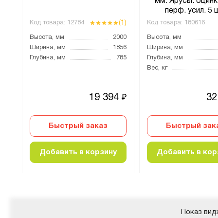
мм. Ярусы: оцинк.
перф. усил. 5 
(1)
Код товара:
12784
Код товара:
180616
500
Высота, мм
2000
Высота, мм
253
Ширина, мм
1856
Ширина, мм
785
Глубина, мм
785
Глубина, мм
64
Вес, кг
8
19 394
32
₽
₽
Быстрый заказ
Быстрый зак
Добавить в корзину
Добавить в кор
Показ вид