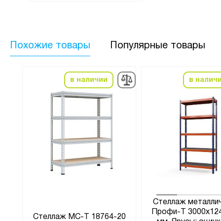
Похожие товары
Популярные товары
в наличии
в налич
ий
Стеллаж металли
85
Профи-Т 3000x12
Стеллаж МС-Т 18764-20