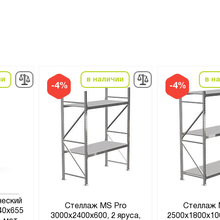
ии
в наличии
в н
-4%
-4%
ческий
Стеллаж MS Pro
Стеллаж 
40x655
3000х2400х600, 2 яруса,
2500х1800х100