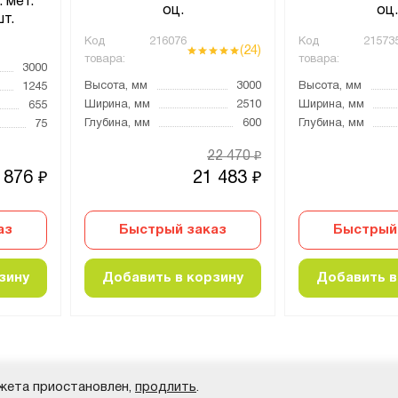
 мет.
оц.
оц.
шт.
Код
216076
Код
21573
(24)
товара:
товара:
3000
Высота, мм
3000
Высота, мм
1245
Ширина, мм
2510
Ширина, мм
655
Глубина, мм
600
Глубина, мм
75
22 470
₽
 876
21 483
₽
₽
аз
Быстрый заказ
Быстрый
зину
Добавить в корзину
Добавить в
жета приостановлен,
продлить
.