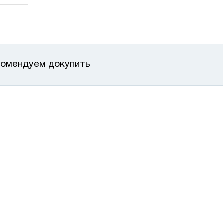
омендуем докупить
каз