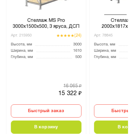
Стеллаж MS Pro
Стеллаж 
3000х1500х500, 3 яруса, ДСП
2000x1817x105
(24)
Арт.
215950
Арт.
78845
Высота, мм
3000
Высота, мм
Ширина, мм
1610
Ширина, мм
Глубина, мм
500
Глубина, мм
16 065
₽
15 322
₽
Быстрый заказ
Быстрый 
В корзину
В корз