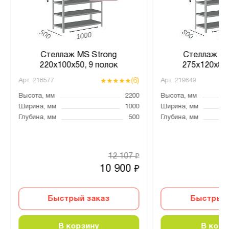
Стеллаж MS Strong
Стеллаж MS
220х100х50, 9 полок
275х120х80,
(6)
Арт.
218577
Арт.
219649
Высота, мм
2200
Высота, мм
Ширина, мм
1000
Ширина, мм
Глубина, мм
500
Глубина, мм
12 107
₽
10 900
₽
Быстрый заказ
Быстрый 
В корзину
В корз