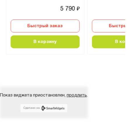
5 790
₽
Быстрый заказ
Быстрый 
В корзину
В корз
Показ виджета приостановлен,
продлить
.
Сделано на