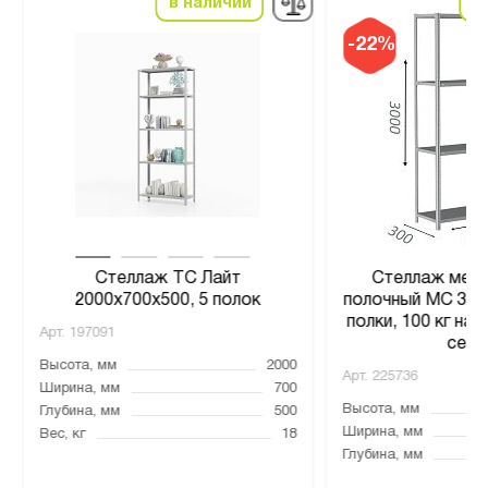
в наличии
в
-22%
Стеллаж ТС Лайт
Стеллаж мета
2000х700х500, 5 полок
полочный МС 300
полки, 100 кг на 
Арт.
197091
серы
Высота, мм
2000
Арт.
225736
Ширина, мм
700
Высота, мм
Глубина, мм
500
Ширина, мм
Вес, кг
18
Глубина, мм