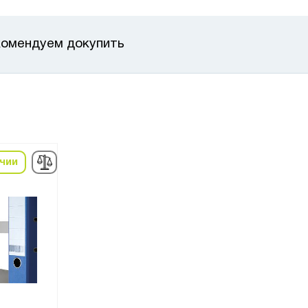
омендуем докупить
ичии
в наличии
в