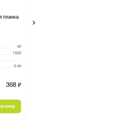
я планка
Ограничительная планка
Ограничите
600
1
Код товара:
8297
Код товара:
831
40
Высота, мм
40
Высота, мм
1500
Ширина, мм
Ширина, мм
Глубина, мм
600
Глубина, мм
0.49
Вес, кг
0.2
Вес, кг
368
133
₽
₽
орзину
Добавить в корзину
Добавить