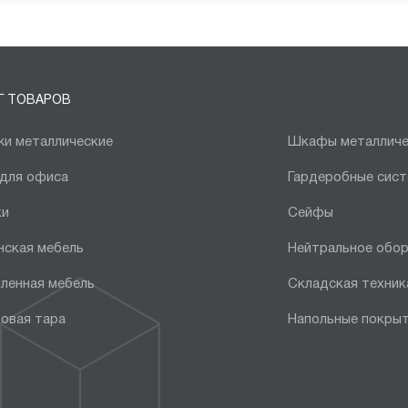
Г ТОВАРОВ
и металлические
Шкафы металличе
 для офиса
Гардеробные сис
ки
Сейфы
нская мебель
Нейтральное обо
ленная мебель
Складская техник
овая тара
Напольные покры