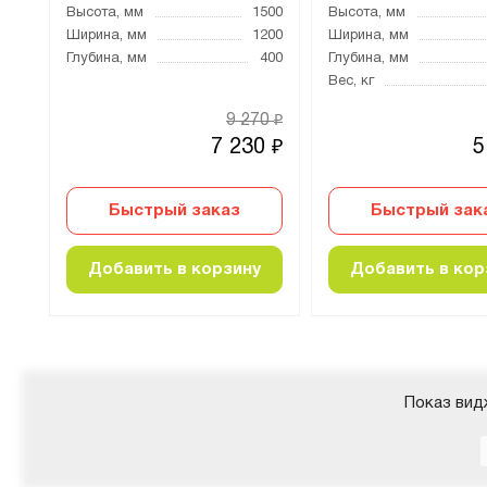
350
Высота, мм
1500
Высота, мм
000
Ширина, мм
1200
Ширина, мм
600
Глубина, мм
400
Глубина, мм
Вес, кг
80
9 270
₽
₽
0
7 230
5
₽
₽
Быстрый заказ
Быстрый зак
Добавить в корзину
Добавить в кор
Показ вид