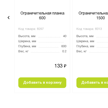
анка
Ограничительная планка
Ограничительна
600
1500
Код товара:
8297
Код товара:
8313
40
Высота, мм
40
Высота, мм
1500
Ширина, мм
Ширина, мм
Глубина, мм
600
Глубина, мм
0.49
Вес, кг
0.2
Вес, кг
68
133
₽
₽
ну
Добавить в корзину
Добавить в к