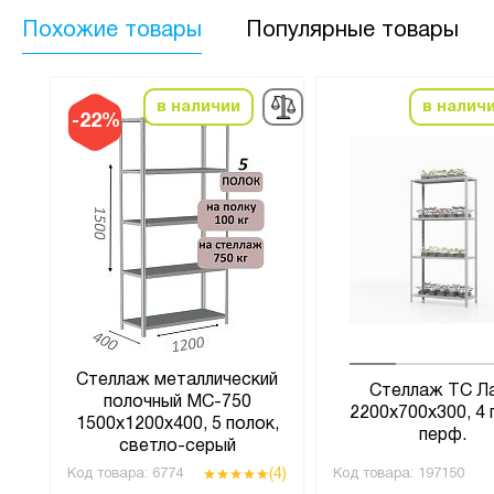
Похожие товары
Популярные товары
в наличии
в налич
-22%
Стеллаж металлический
Стеллаж ТС Л
полочный МС-750
2200х700х300, 4 
1500х1200х400, 5 полок,
перф.
светло-серый
(6)
(4)
Код товара:
6774
Код товара:
197150