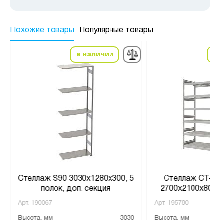
Похожие товары
Популярные товары
в наличии
в
Стеллаж S90 3030х1280х300, 5
Стеллаж СТ-02
полок, доп. секция
2700x2100x800 
Арт.
190067
Арт.
195780
Высота, мм
3030
Высота, мм