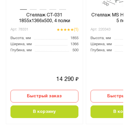
Стеллаж СТ-031
Стеллаж MS Hard
1855x1366x500, 4 полки
5 пол
(1)
Арт.
78331
Арт.
220343
Высота, мм
1855
Высота, мм
Ширина, мм
1366
Ширина, мм
Глубина, мм
500
Глубина, мм
14 290
₽
Быстрый заказ
Быстрый 
В корзину
В корз