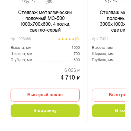
Стеллаж металлический
Стеллаж мета
полочный МС-500
полочный 
1000х700х600, 4 полки,
3000х1000х400
светло-серый
светло-
(3)
Арт.
223486
Арт.
7421
Высота, мм
1000
Высота, мм
Ширина, мм
700
Ширина, мм
Глубина, мм
600
Глубина, мм
6 036
₽
4 710
₽
Быстрый заказ
Быстрый 
В корзину
В корз